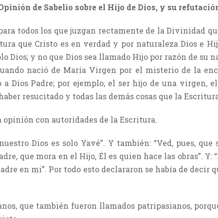
Opinión de Sabelio sobre el Hijo de Dios, y su refutació
para todos los que juzgan rectamente de la Divinidad qu
tura que Cristo es en verdad y por naturaleza Dios e Hijo
olo Dios; y no que Dios sea llamado Hijo por razón de su n
 cuando nació de María Virgen por el misterio de la enc
 a Dios Padre; por ejemplo, el ser hijo de una virgen, el
haber resucitado y todas las demás cosas que la Escritura
opinión con autoridades de la Escritura.
 nuestro Dios es solo Yavé”. Y también: “Ved, pues, que
re, que mora en el Hijo, Él es quien hace las obras”. Y: 
Padre en mi”. Por todo esto declararon se había de decir 
lianos, que también fueron llamados patripasianos, porqu