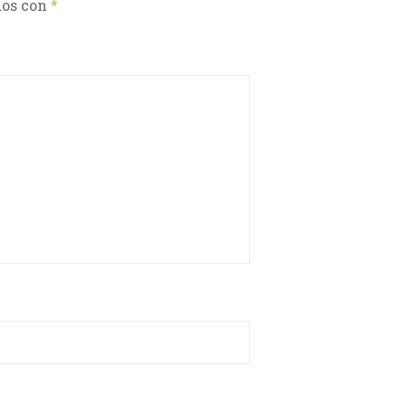
dos con
*