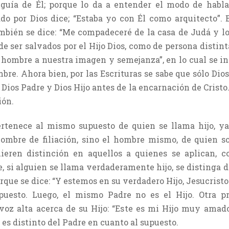
nguía de Él; porque lo da a entender el modo de hablar
do por Dios dice; “Estaba yo con Él como arquitecto”. 
ambién se dice: “Me compadeceré de la casa de Judá y lo
de ser salvados por el Hijo Dios, como de persona distint
 hombre a nuestra imagen y semejanza”, en lo cual se i
bre. Ahora bien, por las Escrituras se sabe que sólo Di
 Dios Padre y Dios Hijo antes de la encarnación de Crist
ión.
ertenece al mismo supuesto de quien se llama hijo, ya
mbre de filiación, sino el hombre mismo, de quien son
quieren distinción en aquellos a quienes se aplican,
, si alguien se llama verdaderamente hijo, se distinga de
orque se dice: “Y estemos en su verdadero Hijo, Jesucristo.
puesto. Luego, el mismo Padre no es el Hijo. Otra p
voz alta acerca de su Hijo: “Este es mi Hijo muy amado”
o es distinto del Padre en cuanto al supuesto.