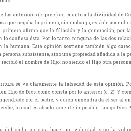
isto.
e las anteriores (c. prec.) en cuanto a la divinidad de Cr
osa que negaba la primera, sin embargo, está de acuerdo 
a primera afirma que la filiación y la generación, por la
 lo confiesa ésta. Por lo tanto, ninguna de las dos rela
on la humana. Esta opinión sostiene también algo caract
na persona subsistente, sino una propiedad añadida a la p
 recibió el nombre de Hijo; no siendo el Hijo otra person
critura se ve claramente la falsedad de esta opinión. Po
n Hijo de Dios, como consta por lo anterior (c. 2). Y co
ngendrado por el padre, y quien engendra da el ser al en
recibe; lo cual es absolutamente imposible. Luego Dios P
o del cielo, no para hacer mi voluntad, sino la volu