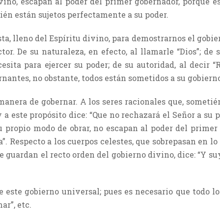
vino, escapan al poder del primer gobernador, porque es
bién están sujetos perfectamente a su poder.
a, lleno del Espíritu divino, para demostrarnos el gobie
tor. De su naturaleza, en efecto, al llamarle “Dios”; de
sita para ejercer su poder; de su autoridad, al decir “R
antes, no obstante, todos están sometidos a su gobierno
manera de gobernar. A los seres racionales que, sometié
y a este propósito dice: “Que no rechazará el Señor a su pu
u propio modo de obrar, no escapan al poder del primer 
”. Respecto a los cuerpos celestes, que sobrepasan en lo m
e guardan el recto orden del gobierno divino, dice: “Y s
de este gobierno universal; pues es necesario que todo l
ar”, etc.