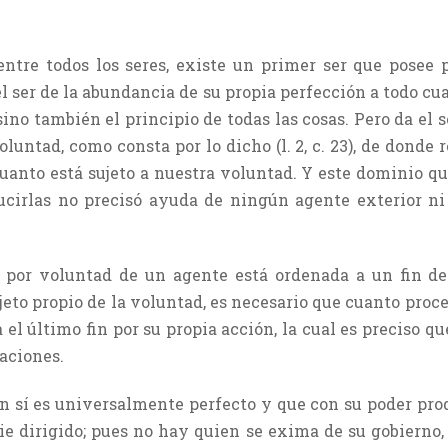
ntre todos los seres, existe un primer ser que posee 
el ser de la abundancia de su propia perfección a todo c
 sino también el principio de todas las cosas. Pero da el
voluntad, como consta por lo dicho (l. 2, c. 23), de donde 
uanto está sujeto a nuestra voluntad. Y este dominio qu
ucirlas no precisó ayuda de ningún agente exterior ni 
s por voluntad de un agente está ordenada a un fin d
 objeto propio de la voluntad, es necesario que cuanto pr
 el último fin por su propia acción, la cual es preciso que
raciones.
n sí es universalmente perfecto y que con su poder prodi
die dirigido; pues no hay quien se exima de su gobier