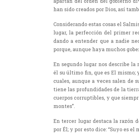
apartan del orden del gobierno di
han sido creados por Dios, así tam
Considerando estas cosas el Salmist
lugar, la perfección del primer rec
dando a entender que a nadie nece
porque, aunque haya muchos gobern
En segundo lugar nos describe la 
él su último fin, que es El mismo; 
cuales, aunque a veces salen de s
tiene las profundidades de la tierra
cuerpos corruptibles, y que siempr
montes”.
En tercer lugar destaca la razón 
por Él; y por esto dice: “Suyo es el m