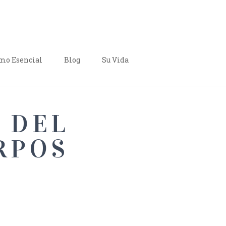
o Esencial
Blog
Su Vida
 DEL
RPOS