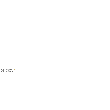
dos con
*