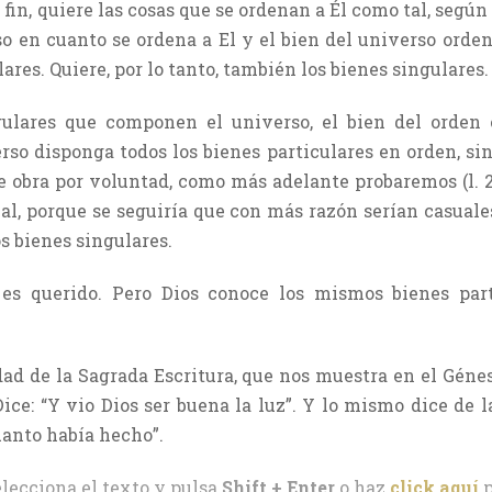
in, quiere las cosas que se ordenan a Él como tal, según y
rso en cuanto se ordena a El y el bien del universo orden
ares. Quiere, por lo tanto, también los bienes singulares.
gulares que componen el universo, el bien del orden 
rso disponga todos los bienes particulares en orden, si
e obra por voluntad, como más adelante probaremos (l. 2,
al, porque se seguiría que con más razón serían casuales
s bienes singulares.
 es querido. Pero Dios conoce los mismos bienes parti
 dad de la Sagrada Escritura, que nos muestra en el Géne
ice: “Y vio Dios ser buena la luz”. Y lo mismo dice de l
uanto había hecho”.
elecciona el texto y pulsa
Shift + Enter
o haz
click aquí
p