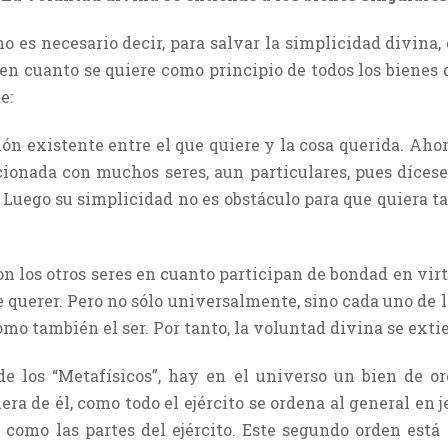
 es necesario decir, para salvar la simplicidad divina, 
 en cuanto se quiere como principio de todos los bienes 
e:
ión existente entre el que quiere y la cosa querida. Aho
cionada con muchos seres, aun particulares, pues dícese 
. Luego su simplicidad no es obstáculo para que quiera ta
on los otros seres en cuanto participan de bondad en vir
e querer. Pero no sólo universalmente, sino cada uno de l
mo también el ser. Por tanto, la voluntad divina se exti
 de los “Metafísicos”, hay en el universo un bien de o
era de él, como todo el ejército se ordena al general en je
omo las partes del ejército. Este segundo orden está 