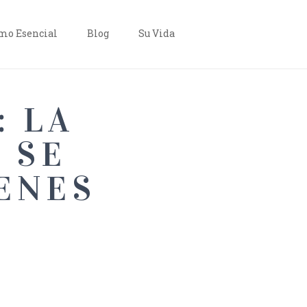
o Esencial
Blog
Su Vida
: LA
 SE
IENES