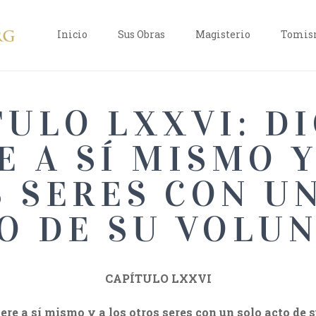
Inicio
Sus Obras
Magisterio
Tomism
TULO LXXVI: DI
E A SÍ MISMO Y
 SERES CON U
O DE SU VOLU
CAPÍTULO LXXVI
iere a sí mismo y a los otros seres con un solo acto de 