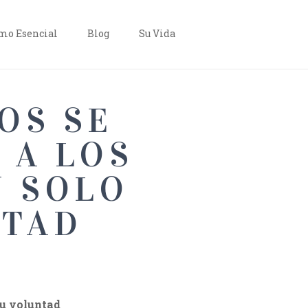
o Esencial
Blog
Su Vida
OS SE
 A LOS
N SOLO
NTAD
su voluntad