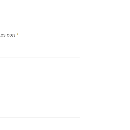
dos con
*