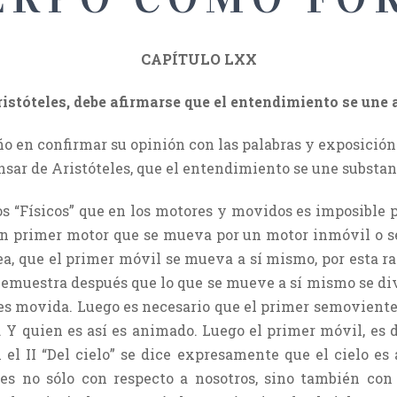
CAPÍTULO LXX
ristóteles, debe afirmarse que el entendimiento se une
 en confirmar su opinión con las palabras y exposición 
ensar de Aristóteles, que el entendimiento se une subst
os “Físicos” que en los motores y movidos es imposible p
 un primer motor que se mueva por un motor inmóvil o 
a, que el primer móvil se mueva a sí mismo, por esta raz
. Demuestra después que lo que se mueve a sí mismo se d
 es movida. Luego es necesario que el primer semoviente
Y quien es así es animado. Luego el primer móvil, es dec
 el II “Del cielo” se dice expresamente que el cielo es
nes no sólo con respecto a nosotros, sino también co