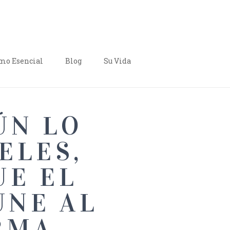
o Esencial
Blog
Su Vida
ÚN LO
ELES,
UE EL
UNE AL
RMA