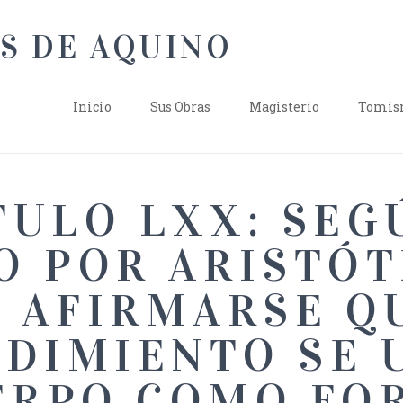
Inicio
Sus Obras
Magisterio
Tomism
TULO LXX: SEG
O POR ARISTÓT
 AFIRMARSE Q
DIMIENTO SE 
ERPO COMO FO