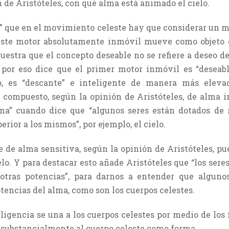
 de Aristóteles, con qué alma está animado el cielo.
os” que en el movimiento celeste hay que considerar un 
ste motor absolutamente inmóvil mueve como objeto d
estra que el concepto deseable no se refiere a deseo de
; por eso dice que el primer motor inmóvil es “deseable”
lo, es “descante” e inteligente de manera más elev
 compuesto, según la opinión de Aristóteles, de alma in
alma” cuando dice que “algunos seres están dotados de 
rior a los mismos”, por ejemplo, el cielo.
e de alma sensitiva, según la opinión de Aristóteles, pu
elo. Y para destacar esto añade Aristóteles que “los sere
otras potencias”, para darnos a entender que algunos
otencias del alma, como son los cuerpos celestes.
ligencia se una a los cuerpos celestes por medio de los
 substancialmente al cuerpo celeste como forma.