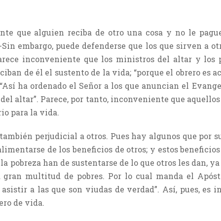
ente que alguien reciba de otro una cosa y no le pague
. -Sin embargo, puede defenderse que los que sirven a ot
parece inconveniente que los ministros del altar y los 
iban de él el sustento de la vida; “porque el obrero es a
l: “Así ha ordenado el Señor a los que anuncian el Evang
 del altar”. Parece, por tanto, inconveniente que aquell
io para la vida.
 también perjudicial a otros. Pues hay algunos que por
alimentarse de los beneficios de otros; y estos benefici
la pobreza han de sustentarse de lo que otros les dan, y
a gran multitud de pobres. Por lo cual manda el Apóst
a asistir a las que son viudas de verdad”. Así, pues, e
ero de vida.