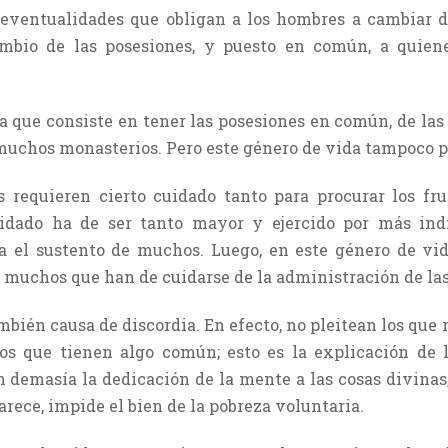
ventualidades que obligan a los hombres a cambiar de l
ambio de las posesiones, y puesto en común, a quien
a que consiste en tener las posesiones en común, de las
muchos monasterios. Pero este género de vida tampoco 
as requieren cierto cuidado tanto para procurar los fr
uidado ha de ser tanto mayor y ejercido por más in
a el sustento de muchos. Luego, en este género de vida
a muchos que han de cuidarse de la administración de las
bién causa de discordia. En efecto, no pleitean los que
 los que tienen algo común; esto es la explicación de 
n demasía la dedicación de la mente a las cosas divinas,
arece, impide el bien de la pobreza voluntaria.