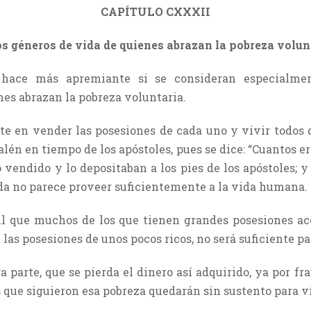
CAPÍTULO CXXXII
os géneros de vida de quienes abrazan la pobreza volun
 hace más apremiante si se consideran especialme
es abrazan la pobreza voluntaria.
e en vender las posesiones de cada uno y vivir todos 
lén en tiempo de los apóstoles, pues se dice: “Cuantos e
 vendido y lo depositaban a los pies de los apóstoles; y
ida no parece proveer suficientemente a la vida humana.
il que muchos de los que tienen grandes posesiones ace
 las posesiones de unos pocos ricos, no será suficiente 
ra parte, que se pierda el dinero así adquirido, ya por f
os que siguieron esa pobreza quedarán sin sustento para vi