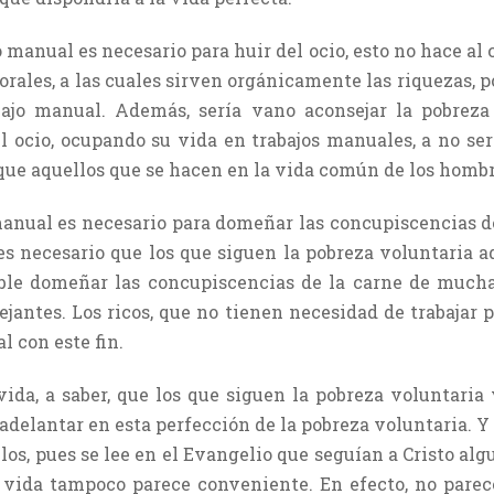
o manual es necesario para huir del ocio, esto no hace al c
rales, a las cuales sirven orgánicamente las riquezas, p
abajo manual. Además, sería vano aconsejar la pobrez
 ocio, ocupando su vida en trabajos manuales, a no ser
 que aquellos que se hacen en la vida común de los hombr
 manual es necesario para domeñar las concupiscencias de
es necesario que los que siguen la pobreza voluntaria ad
ble domeñar las concupiscencias de la carne de mucha
ejantes. Los ricos, que no tienen necesidad de trabajar 
l con este fin.
ida, a saber, que los que siguen la pobreza voluntaria 
adelantar en esta perfección de la pobreza voluntaria. Y
los, pues se lee en el Evangelio que seguían a Cristo alg
e vida tampoco parece conveniente. En efecto, no pare