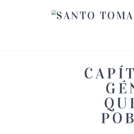
CAPÍ
GÉ
QU
PO