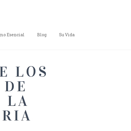
o Esencial
Blog
Su Vida
E LOS
 DE
 LA
RIA