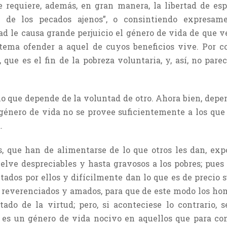
e requiere, además, en gran manera, la libertad de espí
r de los pecados ajenos”, o consintiendo expresam
tad le causa grande perjuicio el género de vida de que
ema ofender a aquel de cuyos beneficios vive. Por c
, que es el fin de la pobreza voluntaria, y, así, no par
 que depende de la voluntad de otro. Ahora bien, depe
 género de vida no se provee suficientemente a los qu
.
s, que han de alimentarse de lo que otros les dan, ex
lve despreciables y hasta gravosos a los pobres; pues
ados por ellos y difícilmente dan lo que es de precio s
n reverenciados y amados, para que de este modo los ho
ado de la virtud; pero, si aconteciese lo contrario, 
a es un género de vida nocivo en aquellos que para con