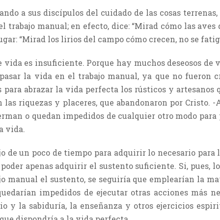
ando a sus discípulos del cuidado de las cosas terrenas,
 el trabajo manual; en efecto, dice: “Mirad cómo las aves 
ugar: “Mirad los lirios del campo cómo crecen, no se fatig
 vida es insuficiente. Porque hay muchos deseosos de vi
 pasar la vida en el trabajo manual, ya que no fueron cr
 para abrazar la vida perfecta los rústicos y artesanos 
en las riquezas y placeres, que abandonaron por Cristo.
erman o quedan impedidos de cualquier otro modo para po
a vida.
jo de un poco de tiempo para adquirir lo necesario para 
poder apenas adquirir el sustento suficiente. Si, pues, 
ajo manual el sustento, se seguiría que emplearían la ma
, quedarían impedidos de ejecutar otras acciones más 
 y la sabiduría, la enseñanza y otros ejercicios espiri
ue dispondría a la vida perfecta.