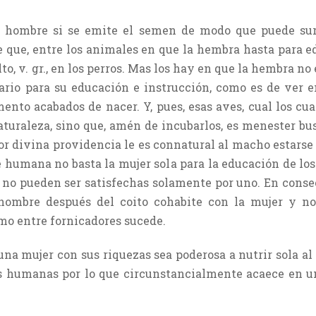
 hombre si se emite el semen de modo que puede surt
 que, entre los animales en que la hembra hasta para edu
, v. gr., en los perros. Mas los hay en que la hembra no
ario para su educación e instrucción, como es de ver e
ento acabados de nacer. Y, pues, esas aves, cual los cu
uraleza, sino que, amén de incubarlos, es menester bus
or divina providencia le es connatural al macho estarse
e humana no basta la mujer sola para la educación de los 
 no pueden ser satisfechas solamente por uno. En conse
hombre después del coito cohabite con la mujer y n
mo entre fornicadores sucede.
una mujer con sus riquezas sea poderosa a nutrir sola al
es humanas por lo que circunstancialmente acaece en un