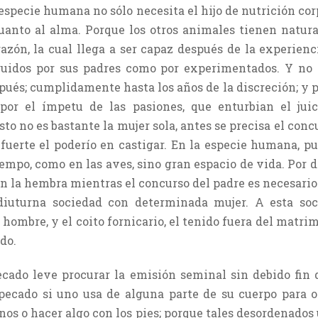
especie humana no sólo necesita el hijo de nutrición co
uanto al alma. Porque los otros animales tienen natur
azón, la cual llega a ser capaz después de la experie
ruidos por sus padres como por experimentados. Y no
pués; cumplidamente hasta los años de la discreción; y p
or el ímpetu de las pasiones, que enturbian el juic
to no es bastante la mujer sola, antes se precisa el conc
uerte el poderío en castigar. En la especie humana, p
tiempo, como en las aves, sino gran espacio de vida. Por
 la hembra mientras el concurso del padre es necesario a
diuturna sociedad con determinada mujer. A esta so
hombre, y el coito fornicario, el tenido fuera del matri
do.
ecado leve procurar la emisión seminal sin debido fin 
pecado si uno usa de alguna parte de su cuerpo para o
manos o hacer algo con los pies; porque tales desordenado