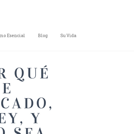
o Esencial
Blog
Su Vida
R QUÉ
LE
ECADO,
EY, Y
O SEA