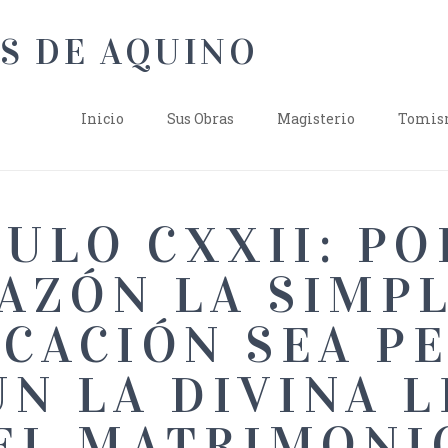
Inicio
Sus Obras
Magisterio
Tomism
TULO CXXII: PO
AZÓN LA SIMP
CACIÓN SEA P
N LA DIVINA L
EL MATRIMONI