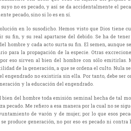
 suyo no es pecado, y así se da accidentalmente el peca
te pecado, sino si lo es en sí.
solución en lo susodicho. Hemos visto que Dios tiene c
r su fin, y su real apartarse del debido. Se ha de tene
del hombre y cada acto surta su fin. El semen, aunque s
rio para la propagación de la especie. Otras excrecione
por eso sirven al bien del hombre con sólo emitirlas.
ilidad de la generación, a que se ordena el culto. Nula 
 el engendrado no existiría sin ella. Por tanto, debe ser
neración y la educación del engendrado.
 el bien del hombre toda emisión seminal hecha de tal m
erza pecado. Me refiero a esa manera por la cual no se si
yuntamiento de varón y de mujer; por lo que esos pecad
se produce generación, no por eso es pecado ni contra