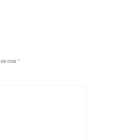
dos con
*