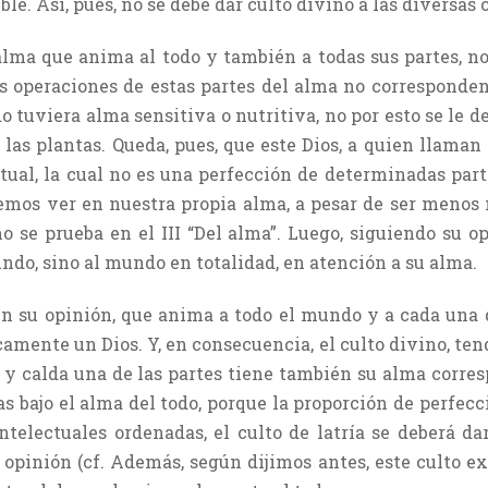
ble. Así, pues, no se debe dar culto divino a las diversas
lma que anima al todo y también a todas sus partes, no
as operaciones de estas partes del alma no corresponden
 tuviera alma sensitiva o nutritiva, no por esto se le de
 a las plantas. Queda, pues, que este Dios, a quien llam
ectual, la cual no es una perfección de determinadas par
emos ver en nuestra propia alma, a pesar de ser menos
 se prueba en el III “Del alma”. Luego, siguiendo su op
undo, sino al mundo en totalidad, en atención a su alma.
n su opinión, que anima a todo el mundo y a cada una 
amente un Dios. Y, en consecuencia, el culto divino, tend
, y calda una de las partes tiene también su alma corre
s bajo el alma del todo, porque la proporción de perfec
ntelectuales ordenadas, el culto de latría se deberá da
pinión (cf. Además, según dijimos antes, este culto exter