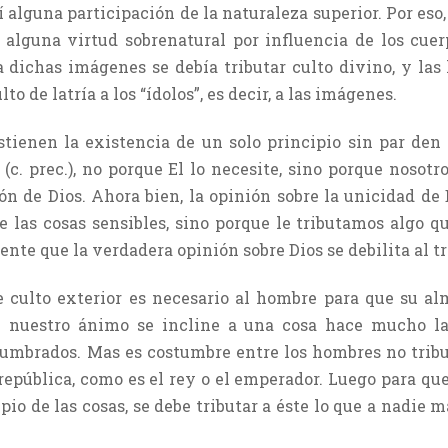
í alguna participación de la naturaleza superior. Por es
alguna virtud sobrenatural por influencia de los cuerp
a dichas imágenes se debía tributar culto divino, y las 
to de latría a los “ídolos”, es decir, a las imágenes.
stienen la existencia de un solo principio sin par den 
 (c. prec.), no porque El lo necesite, sino porque nosot
n de Dios. Ahora bien, la opinión sobre la unicidad de 
 las cosas sensibles, sino porque le tributamos algo 
ente que la verdadera opinión sobre Dios se debilita al tr
e culto exterior es necesario al hombre para que su al
ue nuestro ánimo se incline a una cosa hace mucho l
umbrados. Mas es costumbre entre los hombres no tribut
 república, como es el rey o el emperador. Luego para q
io de las cosas, se debe tributar a éste lo que a nadie m