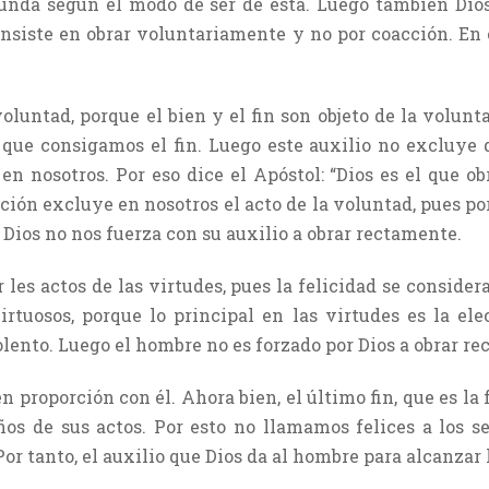
gunda según el modo de ser de ésta. Luego también Dios
nsiste en obrar voluntariamente y no por coacción. En 
oluntad, porque el bien y el fin son objeto de la volunt
ue consigamos el fin. Luego este auxilio no excluye d
n nosotros. Por eso dice el Apóstol: “Dios es el que ob
ción excluye en nosotros el acto de la voluntad, pues p
Dios no nos fuerza con su auxilio a obrar rectamente.
 les actos de las virtudes, pues la felicidad se conside
irtuosos, porque lo principal en las virtudes es la ele
iolento. Luego el hombre no es forzado por Dios a obrar r
en proporción con él. Ahora bien, el último fin, que es la 
ños de sus actos. Por esto no llamamos felices a los s
or tanto, el auxilio que Dios da al hombre para alcanzar 