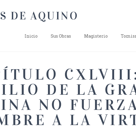
Inicio
Sus Obras
Magisterio
Tomism
ÍTULO CXLVIII
ILIO DE LA GR
INA NO FUERZ
MBRE A LA VIR