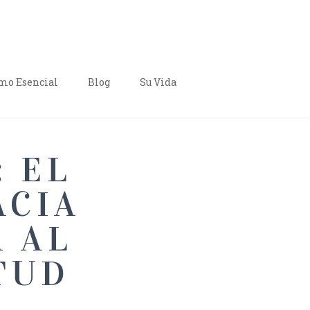
o Esencial
Blog
Su Vida
: EL
ACIA
A AL
TUD