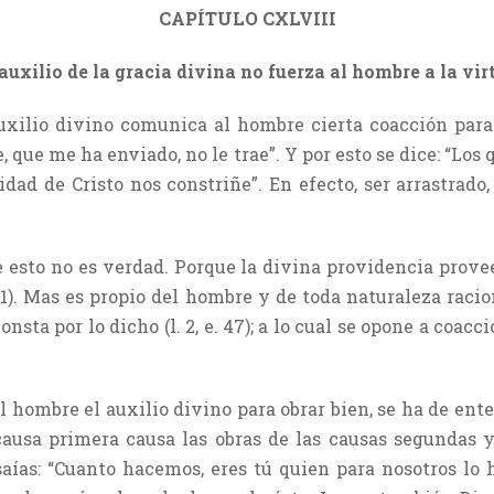
CAPÍTULO CXLVIII
 auxilio de la gracia divina no fuerza al hombre a la vir
uxilio divino comunica al hombre cierta coacción para 
, que me ha enviado, no le trae”. Y por esto se dice: “Los 
aridad de Cristo nos constriñe”. En efecto, ser arrastrad
esto no es verdad. Porque la divina providencia prove
71). Mas es propio del hombre y de toda naturaleza raci
nsta por lo dicho (l. 2, e. 47); a lo cual se opone a coac
l hombre el auxilio divino para obrar bien, se ha de ent
ausa primera causa las obras de las causas segundas y
saías: “Cuanto hacemos, eres tú quien para nosotros lo 