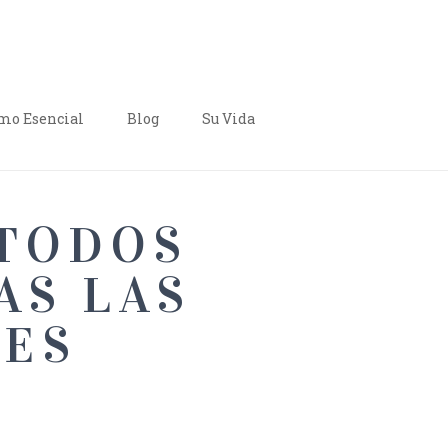
o Esencial
Blog
Su Vida
 TODOS
AS LAS
LES