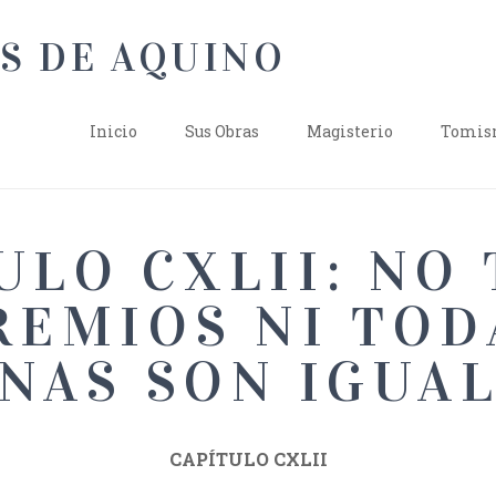
Inicio
Sus Obras
Magisterio
Tomism
ULO CXLII: NO
REMIOS NI TOD
NAS SON IGUA
CAPÍTULO CXLII