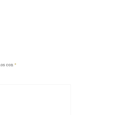
dos con
*