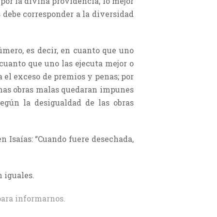
por la divina providencia, lo mejor
 debe corresponder a la diversidad
úmero, es decir, en cuanto que uno
 cuanto que uno las ejecuta mejor o
a el exceso de premios y penas; por
gunas obras malas quedaran impunes
según la desigualdad de las obras
en Isaías: “Cuando fuere desechada,
n iguales.
ara informarnos.