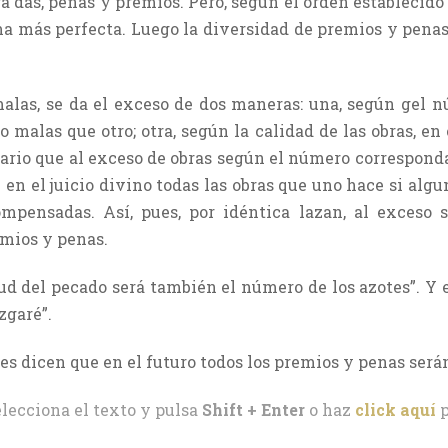
 das, penas y premios. Pero, según el orden establecido 
a más perfecta. Luego la diversidad de premios y penas
alas, se da el exceso de dos maneras: una, según gel n
malas que otro; otra, según la calidad de las obras, en
sario que al exceso de obras según el número correspond
n en el juicio divino todas las obras que uno hace si al
pensadas. Así, pues, por idéntica lazan, al exceso 
emios y penas.
ud del pecado será también el número de los azotes”. Y 
zgaré”.
nes dicen que en el futuro todos los premios y penas será
elecciona el texto y pulsa
Shift + Enter
o haz
click aquí
p