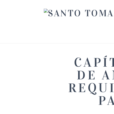
CAPÍ
DE A
REQU
P