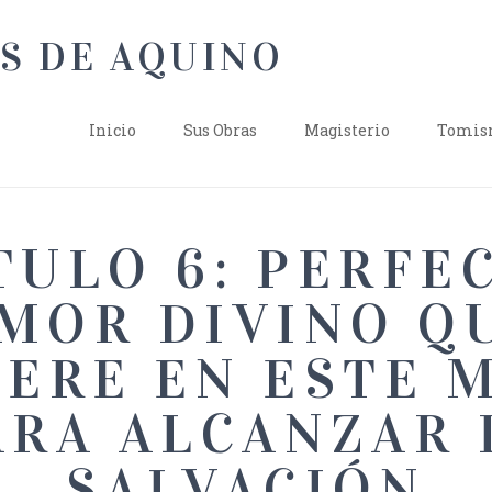
Inicio
Sus Obras
Magisterio
Tomism
TULO 6: PERFE
MOR DIVINO Q
IERE EN ESTE 
ARA ALCANZAR 
SALVACIÓN