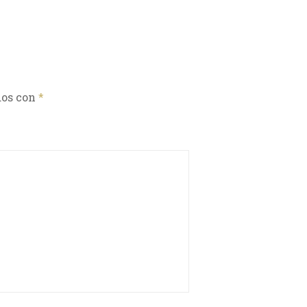
dos con
*