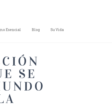
o Esencial
Blog
Su Vida
CCIÓN
UE SE
MUNDO
LA