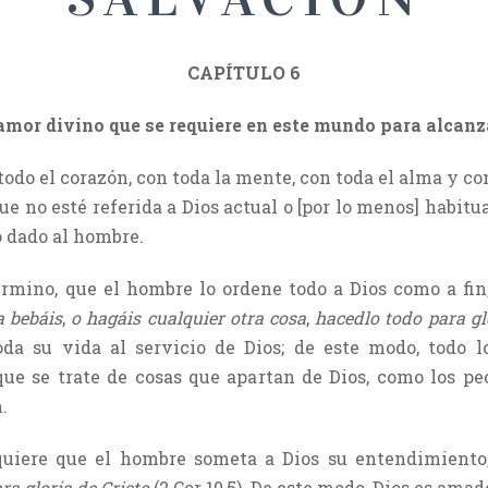
CAPÍTULO 6
amor divino que se requiere en este mundo para alcanz
odo el corazón, con toda la mente, con toda el alma y con
e no esté referida a Dios actual o [por lo menos] habit
o dado al hombre.
érmino, que el hombre lo ordene todo a Dios como a fi
 bebáis
,
o hagáis cualquier otra cosa
,
hacedlo todo para gl
da su vida al servicio de Dios; de este modo, todo 
ue se trate de cosas que apartan de Dios, como los pe
.
equiere que el hombre someta a Dios su entendimiento
ra gloria de Cristo
(2 Cor 10,5). De este modo, Dios es ama