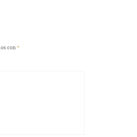
dos con
*