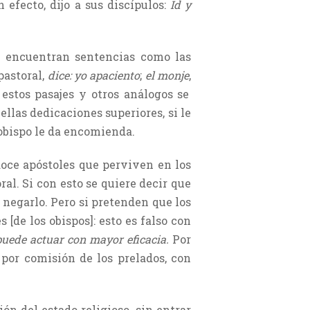
efecto, dijo a sus discípulos:
Id y
e encuentran sentencias como las
 pastoral,
dice: yo apaciento
;
el monje
,
estos pasajes y otros análogos se
llas dedicaciones superiores, si le
obispo le da encomienda.
doce apóstoles que perviven en los
ral. Si con esto se quiere decir que
e negarlo. Pero si pretenden que los
 [de los obispos]: esto es falso con
uede actuar con mayor eficacia.
Por
 por comisión de los prelados, con
ón del estado religioso, sin entrar