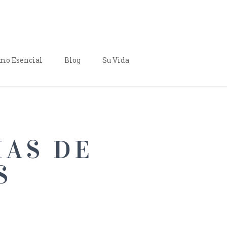
o Esencial
Blog
Su Vida
IAS DE
S