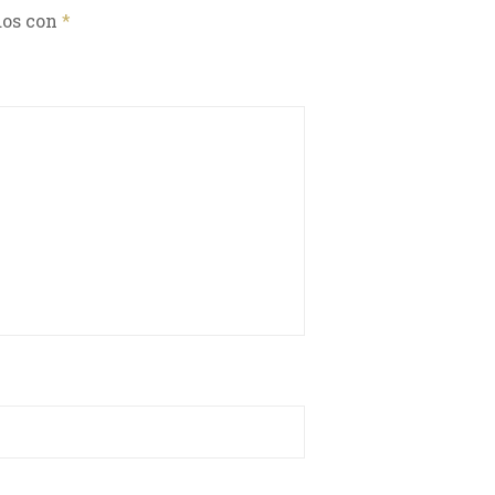
dos con
*