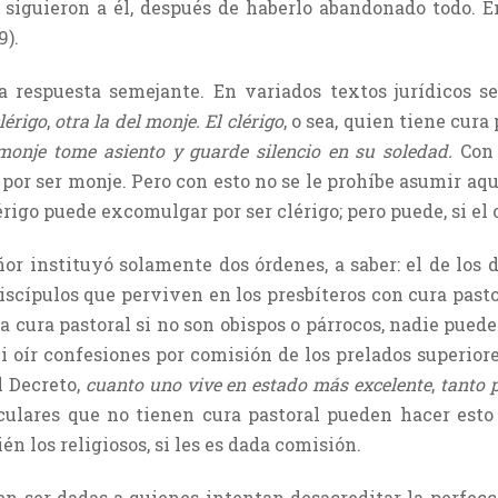
siguieron a él, después de haberlo abandonado todo. En 
9).
 respuesta semejante. En variados textos jurídicos s
lérigo
,
otra la del monje. El clérigo
, o sea, quien tiene cura
monje tome asiento y guarde silencio en su soledad.
Con 
or ser monje. Pero con esto no se le prohíbe asumir aque
igo puede excomulgar por ser clérigo; pero puede, si el 
or instituyó solamente dos órdenes, a saber: el de los 
discípulos que perviven en los presbíteros con cura pasto
ia cura pastoral si no son obispos o párrocos, nadie pued
 oír confesiones por comisión de los prelados superiores
l Decreto,
cuanto uno vive en estado más excelente
,
tanto p
eculares que no tienen cura pastoral pueden hacer esto
 los religiosos, si les es dada comisión.
n ser dadas a quienes intentan desacreditar la perfecci