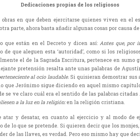
Dedicaciones propias de los religiosos
 obras en que deben ejercitarse quienes viven en el es
ra parte, ahora basta añadir algunas cosas por causa de 
o que están en el Decreto y dicen así:
Antes que
,
por in
 de que aleguen esta ‘autoridad’, como si los religioso
palmente el de la Sagrada Escritura, pertenece en sumo g
jante pretensión resalta ante unas palabras de Agustín
erteneciente al ocio laudable.
Si quisieran demostrar sus 
 lo que Jerónimo sigue diciendo en aquel mismo capítulo
e se ve claro cuál era el sentido de las palabras citadas
liesen a la luz en la religión:
en la religión cristiana.
atar y desatar, en cuanto al ejercicio y al modo de ej
o de lo que se pretende. Si quieren decir que los monjes,
der de las llaves, es verdad. Pero eso mismo hay que deci