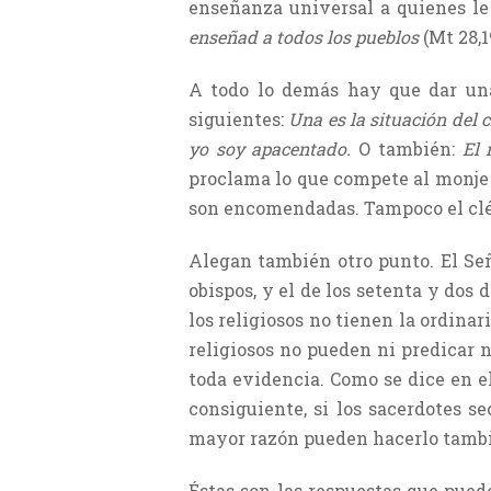
enseñanza universal a quienes le 
enseñad a todos los pueblos
(Mt 28,1
A todo lo demás hay que dar una
siguientes:
Una es la situación del c
yo soy apacentado.
O también:
El 
proclama lo que compete al monje p
son encomendadas. Tampoco el clér
Alegan también otro punto. El Señ
obispos, y el de los setenta y dos 
los religiosos no tienen la ordinar
religiosos no pueden ni predicar ni
toda evidencia. Como se dice en e
consiguiente, si los sacerdotes s
mayor razón pueden hacerlo también
Éstas son las respuestas que puede