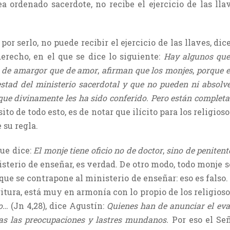
ea ordenado sacerdote, no recibe el ejercicio de las ll
por serlo, no puede recibir el ejercicio de las llaves, di
derecho, en el que se dice lo siguiente:
Hay algunos qu
s de amargor que de amor
,
afirman que los monjes
,
porque e
estad del ministerio sacerdotal y que no pueden ni absolv
o que divinamente les ha sido conferido. Pero están comple
ito de todo esto, es de notar que ilícito para los religio
 su regla.
que dice:
El monje tiene oficio no de doctor
,
sino de penitent
sterio de enseñar, es verdad. De otro modo, todo monje s
 que se contrapone al ministerio de enseñar: eso es falso
itura, está muy en armonía con lo propio de los religioso
ro…
(Jn 4,28), dice Agustín:
Quienes han de anunciar el eva
as las preocupaciones y lastres mundanos.
Por eso el Se