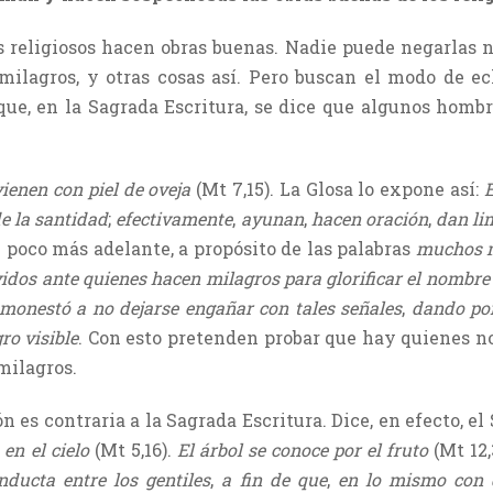
 religiosos hacen obras buenas. Nadie puede negarlas n
s milagros, y otras cosas así. Pero buscan el modo de e
ue, en la Sagrada Escritura, se dice que algunos hombr
vienen con piel de oveja
(Mt 7,15). La Glosa lo expone así:
E
e la santidad
;
efectivamente
,
ayunan
,
hacen oración
,
dan li
n poco más adelante, a propósito de las palabras
muchos 
os ante quienes hacen milagros para glorificar el nombre 
monestó a no dejarse engañar con tales señales
,
dando por 
ro visible
. Con esto pretenden probar que hay quienes no
milagros.
n es contraria a la Sagrada Escritura. Dice, en efecto, el
 en el cielo
(Mt 5,16).
El árbol se conoce por el fruto
(Mt 12,
ducta entre los gentiles
,
a fin de que
,
en lo mismo con 