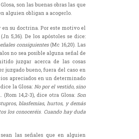
a Glosa, son las buenas obras las que
en alguien obligan a acogerlo.
en su doctrina. Por este motivo el
í
(Jn 5,36). De los apóstoles se dice:
señales consiguientes
(Mc 16,20). Las
alos no sea posible alguna señal de
itido juzgar acerca de las cosas
er juzgado bueno, fuera del caso en
cios apreciados en un determinado
, dice la Glosa:
No por el vestido
,
sino
… (Rom 14,2-3), dice otra Glosa:
Son
tupros
,
blasfemias
,
hurtos
,
y demás
tos los conoceréis
.
Cuando hay duda
 sean las señales que en alguien