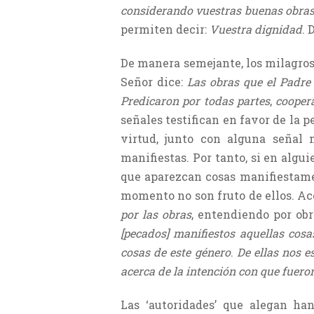
considerando vuestras buenas obra
permiten decir:
Vuestra dignidad
. 
De manera semejante, los milagros
Señor dice:
Las obras que el Padre
Predicaron por todas partes
,
coopera
señales testifican en favor de la 
virtud, junto con alguna señal 
manifiestas. Por tanto, si en algu
que aparezcan cosas manifiestame
momento no son fruto de ellos. Ac
por las obras
, entendiendo por obr
[pecados] manifiestos aquellas cos
cosas de este género
.
De ellas nos e
acerca de la intención con que fuero
Las ‘autoridades’ que alegan ha