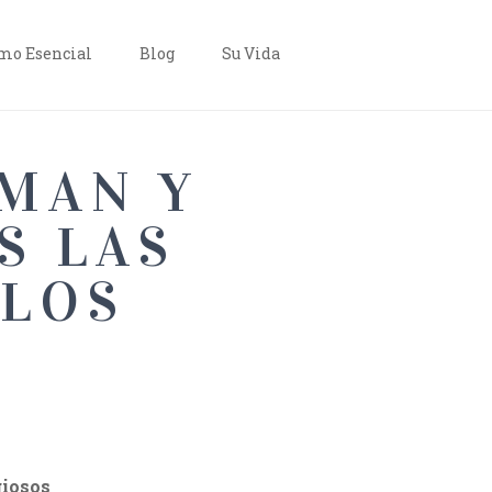
o Esencial
Blog
Su Vida
RMAN Y
S LAS
 LOS
giosos