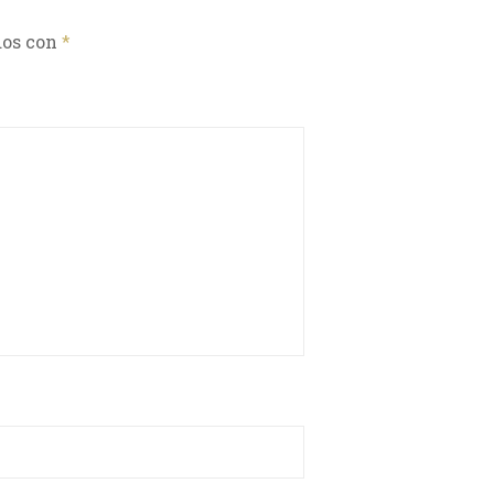
dos con
*