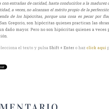
a con entrañas de caridad
,
hasta conducirlos a la madurez d
tidad
,
a veces
,
no alcanzan el mérito propio de la perfecció
enda de los hipócritas
,
porque una cosa es pecar por flaq
San Gregorio, son hipócritas quienes practican las obra
un daño mayor. Pero no son hipócritas quienes a veces 
ión.
elecciona el texto y pulsa
Shift + Enter
o haz
click aquí
p
OMENTARIO