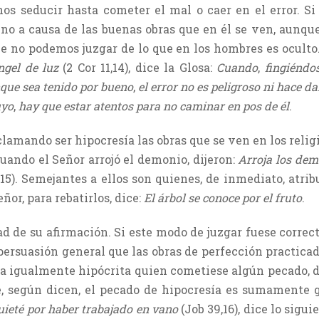
s seducir hasta cometer el mal o caer en el error. Si 
eno a causa de las buenas obras que en él se ven, aunque
ue no podemos juzgar de lo que en los hombres es oculto.
ngel de luz
(2 Cor 11,14), dice la Glosa:
Cuando
,
fingiéndo
ue sea tenido por bueno
,
el error no es peligroso ni hace d
uyo
,
hay que estar atentos para no caminar en pos de él
.
lamando ser hipocresía las obras que se ven en los relig
 cuando el Señor arrojó el demonio, dijeron:
Arroja los dem
11,15). Semejantes a ellos son quienes, de inmediato, atr
ñor, para rebatirlos, dice:
El árbol se conoce por el fruto
.
ad de su afirmación. Si este modo de juzgar fuese correct
r persuasión general que las obras de perfección practic
ría igualmente hipócrita quien cometiese algún pecado, 
, según dicen, el pecado de hipocresía es sumamente gr
uieté por haber trabajado en vano
(Job 39,16), dice lo sigui