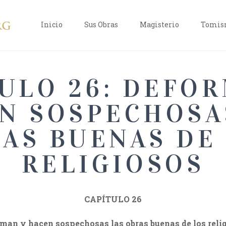
Inicio
Sus Obras
Magisterio
Tomism
ULO 26: DEFO
N SOSPECHOSA
AS BUENAS DE
RELIGIOSOS
CAPÍTULO 26
man y hacen sospechosas las obras buenas de los reli