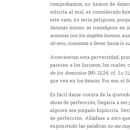
comprobamos, no hemos de dejarno
solicita al mal, es considerado bu
este caso, no sería peligroso, porq
Satanás mismo se transfigura en á
armonía con los ángeles buenos
,
aunq
de esto
,
comienza a llevar hacia lo s
Acrecientan esta perversidad, proc
parecen a los fariseos, los cuales,
de los demonios
(Mt 12,24; cf. Lc 
que ven en los demás. Por eso, el Se
Es fácil darse cuenta de la graved
obras de perfección; llegaría a se
alguien sea juzgado hipócrita. Se
de perfección. Añádase a esto que
exponiendo las palabras
no me inq