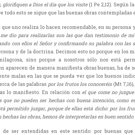
s
,
glorifiquen a Dios el día que los visite
(1 Pe 2,12). Según l
De todo esto se sigue que las buenas obras contempladas 
 que uno realiza lo hacen recomendable, en su persona y 
 me dio para realizarlas son las que dan testimonio de m
ndo con ellos el Señor y confirmando su palabra con las 
persona y de la doctrina. Decimos esto no porque en los m
milagrosa, sino porque a nosotros sólo nos está perm
ien aparecen de manera manifiesta obras buenas, ha de s
nte malas en las que se pueda ver que los buenos indi
erca de las palabras
por los frutos los conoceréis
(Mt 7,16)
as lo manifiesto. En relación con
el que come no juzgue
as que no pueden ser hechas con buena intención
,
como es
stá permitido juzgar
,
porque de ellas está dicho
:
por los fru
n hechas las obras
,
hemos de interpretarlas en buen sentido
.
n de ser entendidas en este sentido: por buenas que