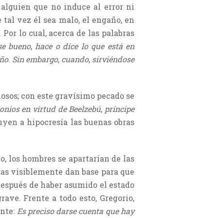
alguien que no induce al error ni
 tal vez él sea malo, el engaño, en
 Por lo cual, acerca de las palabras
se bueno
,
hace o dice lo que está en
año
.
Sin embargo
,
cuando
,
sirviéndose
iosos; con este gravísimo pecado se
onios en virtud de Beelzebú
,
príncipe
ibuyen a hipocresía las buenas obras
o, los hombres se apartarían de las
adas visiblemente dan base para que
después de haber asumido el estado
ave. Frente a todo esto, Gregorio,
ente:
Es preciso darse cuenta que hay