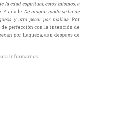
e la edad espiritual
;
estos mismos
,
a
n
. Y añade:
De ningún modo se ha de
ueza y otra pecar por malicia
. Por
s de perfección con la intención de
pecan por flaqueza, aun después de
ara informarnos.