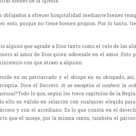
rar bienes de la Iglesia.
án obligados a ofrecer hospitalidad mediante bienes temp
r esto, porque no tiene bienes propios. Por lo tanto, t
io alguno que agrade a Dios tanto como el celo de las a
mero al amor de Dios quien sobresale en el amor. Esto p
ministerio con que atraer a alguien.
side en su patriarcado y el obispo en su obispado, así
rroquia. Dice el Decreto:
Si se exceptúa el conferir la or
astoral?
Todo lo que, según los trece capítulos de la Regla
o ello es válido en relación con cualquier elegido para
árroco y con el arcediano. Es lo que consta en el derecho
to que el monje, por la misma razón, también el párroc