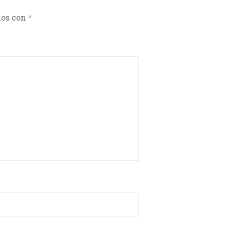
dos con
*