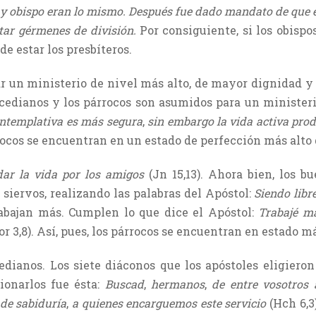
y obispo eran lo mismo. Después fue dado mandato de que e
tar gérmenes de división.
Por consiguiente, si los obisp
de estar los presbíteros.
 un ministerio de nivel más alto, de mayor dignidad y 
arcedianos y los párrocos son asumidos para un minister
contemplativa es más segura
,
sin embargo la vida activa pro
rocos se encuentran en un estado de perfección más alto q
dar la vida por los amigos
(Jn 15,13). Ahora bien, los b
siervos, realizando las palabras del Apóstol:
Siendo libr
rabajan más. Cumplen lo que dice el Apóstol:
Trabajé m
Cor 3,8). Así, pues, los párrocos se encuentran en estado m
edianos. Los siete diáconos que los apóstoles eligiero
ionarlos fue ésta:
Buscad
,
hermanos
,
de entre vosotros 
 de sabiduría
,
a quienes encarguemos este servicio
(Hch 6,3