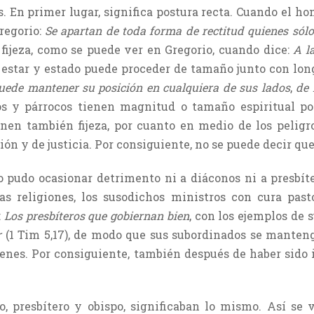
 En primer lugar, significa postura recta. Cuando el hom
regorio:
Se apartan de toda forma de rectitud quienes sól
ijeza, como se puede ver en Gregorio, cuando dice:
A l
 estar y estado puede proceder de tamaño junto con lo
puede mantener su posición en cualquiera de sus lados
,
de 
os y párrocos tienen magnitud o tamaño espiritual po
enen también fijeza, por cuanto en medio de los peligr
ón y de justicia. Por consiguiente, no se puede decir qu
no pudo ocasionar detrimento ni a diáconos ni a presbíte
las religiones, los susodichos ministros con cura pas
:
Los presbíteros que gobiernan bien
, con los ejemplos de 
r
(1 Tim 5,17), de modo que sus subordinados se manten
ienes. Por consiguiente, también después de haber sido 
 presbítero y obispo, significaban lo mismo. Así se v