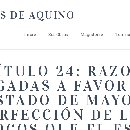
Inicio
Sus Obras
Magisterio
Tomism
ÍTULO 24: RAZ
GADAS A FAVOR
STADO DE MAY
RFECCIÓN DE 
OCOS QUE EL E