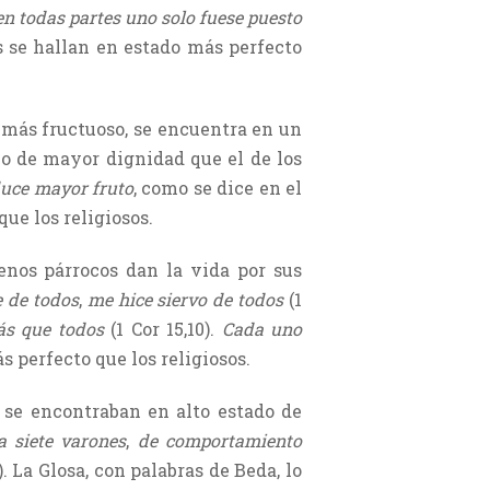
n todas partes uno solo fuese puesto
os se hallan en estado más perfecto
más fructuoso, se encuentra en un
io de mayor dignidad que el de los
duce mayor fruto
, como se dice en el
ue los religiosos.
uenos párrocos dan la vida por sus
e de todos
,
me hice siervo de todos
(1
ás que todos
(1 Cor 15,10).
Cada uno
ás perfecto que los religiosos.
n se encontraban en alto estado de
a siete varones
,
de comportamiento
). La Glosa, con palabras de Beda, lo