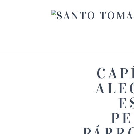
CAP
ALE
E
PE
PÁRR