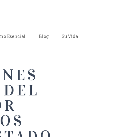
o Esencial
Blog
Su Vida
ONES
 DEL
OR
LOS
STADO