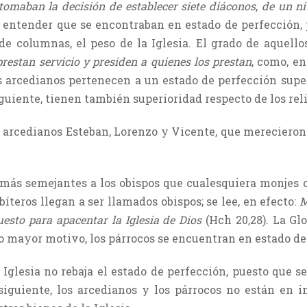
 tomaban la decisión de establecer siete diáconos
,
de un ni
a entender que se encontraban en estado de perfección,
e columnas, el peso de la Iglesia. El grado de aquellos
prestan servicio y presiden a quienes los prestan
, como, en
 arcedianos pertenecen a un estado de perfección superi
guiente, tienen también superioridad respecto de los reli
s arcedianos Esteban, Lorenzo y Vicente, que merecieron 
 más semejantes a los obispos que cualesquiera monjes o 
bíteros llegan a ser llamados obispos; se lee, en efecto:
M
puesto para apacentar la Iglesia de Dios
(Hch 20,28). La Gl
o mayor motivo, los párrocos se encuentran en estado de
 Iglesia no rebaja el estado de perfección, puesto que s
iguiente, los arcedianos y los párrocos no están en in