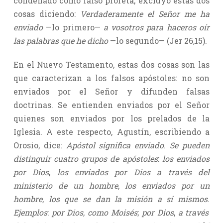
condenado como falso profeta, excluyó estas dos
cosas diciendo:
Verdaderamente el Señor me ha
enviado
—lo primero—
a vosotros para haceros oír
las palabras que he dicho
—lo segundo— (Jer 26,15).
En el Nuevo Testamento, estas dos cosas son las
que caracterizan a los falsos apóstoles: no son
enviados por el Señor y difunden falsas
doctrinas. Se entienden enviados por el Señor
quienes son enviados por los prelados de la
Iglesia. A este respecto, Agustín, escribiendo a
Orosio, dice:
Apóstol significa enviado
.
Se pueden
distinguir cuatro grupos de apóstoles
:
los enviados
por Dios
,
los enviados por Dios a través del
ministerio de un hombre
,
los enviados por un
hombre
,
los que se dan la misión a sí mismos
.
Ejemplos
:
por Dios
,
como Moisés
;
por Dios
,
a través