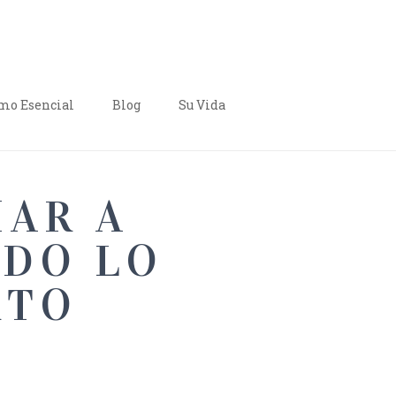
o Esencial
Blog
Su Vida
MAR A
NDO LO
RTO