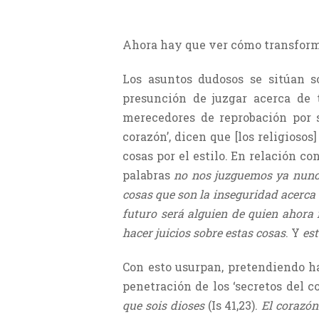
Ahora hay que ver cómo transforma
Los asuntos dudosos se sitúan so
presunción de juzgar acerca de t
merecedores de reprobación por s
corazón’, dicen que [los religiosos
cosas por el estilo. En relación c
palabras
no nos juzguemos ya nunc
cosas que son la inseguridad acerca 
futuro será alguien de quien ahora
hacer juicios sobre estas cosas
. Y
est
Con esto usurpan, pretendiendo ha
penetración de los ‘secretos del c
que sois dioses
(Is 41,23).
El corazón