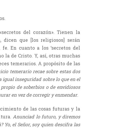
os.
«secretos del corazón». Tienen la
 dicen que [los religiosos] serán
fe. En cuanto a los ‘secretos del
o la de Cristo. Y, así, otras muchas
eces temerarios. A propósito de las
uicio temerario recae sobre estas dos
 igual inseguridad sobre lo que en el
propio de soberbios o de envidiosos
nsurar en vez de corregir y enmendar
.
cimiento de las cosas futuras y la
itura.
Anunciad lo futuro
,
y diremos
á? Yo
,
el Señor
,
soy quien descifra las