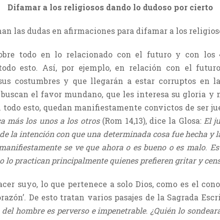
Difamar a los religiosos dando lo dudoso por cierto
n las dudas en afirmaciones para difamar a los religios
bre todo en lo relacionado con el futuro y con los 
odo esto. Así, por ejemplo, en relación con el futuro,
us costumbres y que llegarán a estar corruptos en la 
] buscan el favor mundano, que les interesa su gloria y n
on todo esto, quedan manifiestamente convictos de ser ju
a más los unos a los otros
(Rom 14,13), dice la Glosa:
El j
de la intención con que una determinada cosa fue hecha y la
 manifiestamente se ve que ahora o es bueno o es malo
.
Es 
o lo practican principalmente quienes prefieren gritar y ce
cer suyo, lo que pertenece a solo Dios, como es el cono
orazón’. De esto tratan varios pasajes de la Sagrada Escr
 del hombre es perverso e impenetrable
.
¿Quién lo sondear