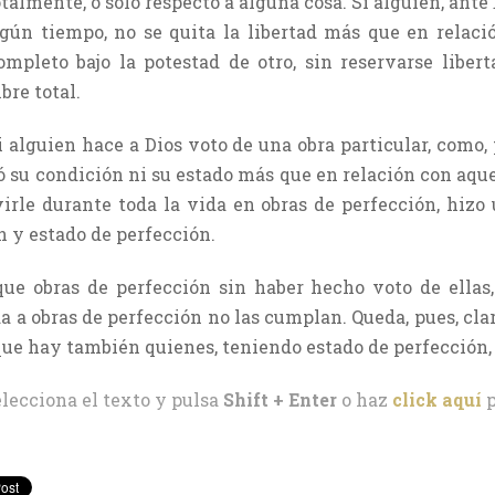
talmente, o sólo respecto a alguna cosa. Si alguien, ante 
gún tiempo, no se quita la libertad más que en relaci
ompleto bajo la potestad de otro, sin reservarse liber
re total.
i alguien hace a Dios voto de una obra particular, como,
 su condición ni su estado más que en relación con aquel
rvirle durante toda la vida en obras de perfección, hizo
n y estado de perfección.
que obras de perfección sin haber hecho voto de ella
da a obras de perfección no las cumplan. Queda, pues, cla
que hay también quienes, teniendo estado de perfección, 
elecciona el texto y pulsa
Shift + Enter
o haz
click aquí
p