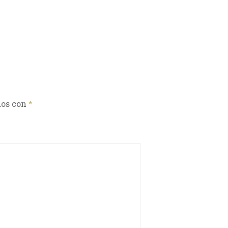
dos con
*