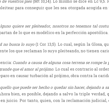
o de vuestros pies
(Mt 10,14). Lo mismo se dice en Lc 9,5.
pleitear para conseguir que les sea otorgada acogida en 
lguno quiere ser pleiteador
,
nosotros no tenemos tal cost
partan de lo que es modélico en la perfección apostólica.
d no busca lo suyo
(1 Cor 13,5). Lo cual, según la Glosa, q
iente los que reclaman lo suyo pleiteando, no tienen cari
tencia:
Cuando a causa de alguna cosa terrena se rompe la p
grande que el amor al prójimo
. Lo cual es contrario al orde
paro en causar turbación al prójimo, obra contra la carid
quello que puede ser hecho o quedar sin hacer
,
dejando a sa
Ahora bien, es posible, dejando a salvo la triple verdad
en juicio. Por tanto, quien, con la reclamación judicial