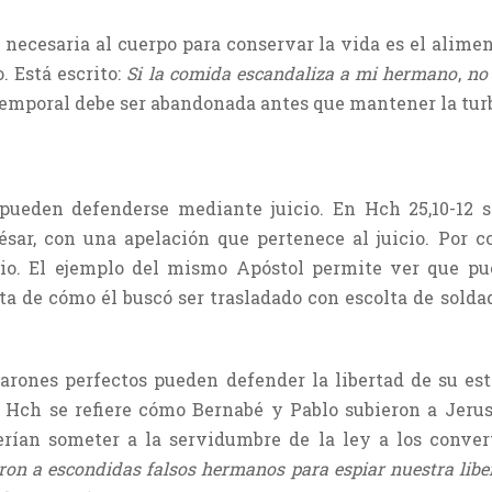
 necesaria al cuerpo para conservar la vida es el alimen
. Está escrito:
Si la comida escandaliza a mi hermano
,
no 
temporal debe ser abandonada antes que mantener la turb
ueden defenderse mediante juicio. En Hch 25,10-12 s
César, con una apelación que pertenece al juicio. Por c
io. El ejemplo del mismo Apóstol permite ver que pu
ta de cómo él buscó ser trasladado con escolta de sold
arones perfectos pueden defender la libertad de su est
e Hch se refiere cómo Bernabé y Pablo subieron a Jerusa
erían someter a la servidumbre de la ley a los convert
ron a escondidas falsos hermanos para espiar nuestra libe