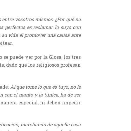
os entre vosotros mismos
.
¿Por qué no
s perfectos es reclamar lo suyo con
 su vida el promover una causa ante
itear.
o se puede ver por la Glosa, los tres
e, dado que los religiosos profesan
ñade:
Al que tome lo que es tuyo
,
no le
n con el manto y la túnica
,
ha de ser
e manera especial, ni deben impedir
dicación
,
marchando de aquella casa