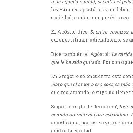
o de aquella ciudad
,
sacudid el polv
los varones apostólicos no deben 
sociedad, cualquiera que ésta sea.
El Apóstol dice:
Si entre vosotros
,
a
quienes litigan judicialmente se a
Dice también el Apóstol:
La carida
que le ha sido quitado
. Por consigu
En Gregorio se encuentra esta sen
claro que el amor a esa cosa es más 
que reclamando lo suyo no tiene re
Según la regla de Jerónimo’,
todo a
cuando da motivo para escándalo
. 
aquello que, por ser suyo, reclama 
contra la caridad.