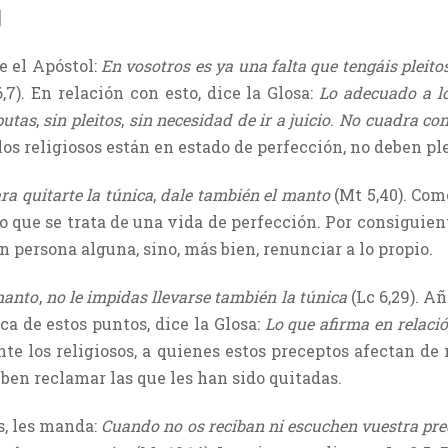
]
e el Apóstol:
En vosotros es ya una falta que tengáis pleit
6,7). En relación con esto, dice la Glosa:
Lo adecuado a lo
putas
,
sin pleitos
,
sin necesidad de ir a juicio
.
No cuadra con
los religiosos están en estado de perfección, no deben ple
ra quitarte la túnica
,
dale también el manto
(Mt 5,40). Com
 que se trata de una vida de perfección. Por consiguient
n persona alguna, sino, más bien, renunciar a lo propio.
 manto
,
no le impidas llevarse también la túnica
(Lc 6,29). A
rca de estos puntos, dice la Glosa:
Lo que afirma en relació
nte los religiosos, a quienes estos preceptos afectan d
eben reclamar las que les han sido quitadas.
s, les manda:
Cuando no os reciban ni escuchen vuestra pre