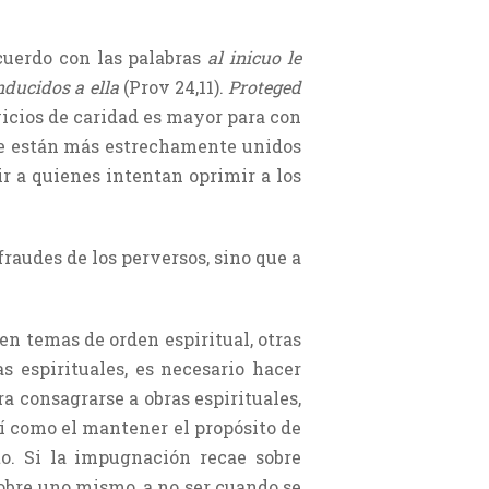
acuerdo con las palabras
al inicuo le
nducidos a ella
(Prov 24,11).
Proteged
rvicios de caridad es mayor para con
 le están más estrechamente unidos
ir a quienes intentan oprimir a los
fraudes de los perversos, sino que a
en temas de orden espiritual, otras
 espirituales, es necesario hacer
ra consagrarse a obras espirituales,
sí como el mantener el propósito de
to. Si la impugnación recae sobre
obre uno mismo, a no ser cuando se