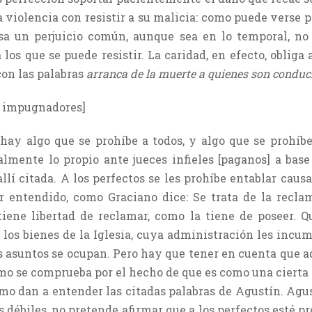
 violencia con resistir a su malicia: como puede verse p
 un perjuicio común, aunque sea en lo temporal, no 
los que se puede resistir. La caridad, en efecto, obliga 
con las palabras
arranca de la muerte a quienes son conduc
s impugnadores]
 hay algo que se prohíbe a todos, y algo que se prohíb
almente lo propio ante jueces infieles [paganos] a bas
llí citada. A los perfectos se les prohíbe entablar caus
r entendido, como Graciano dice: Se trata de la recla
tiene libertad de reclamar, como la tiene de poseer. Q
 los bienes de la Iglesia, cuya administración les incu
os asuntos se ocupan. Pero hay que tener en cuenta que a
omo se comprueba por el hecho de que es como una cierta
como dan a entender las citadas palabras de Agustín. Ag
 débiles, no pretende afirmar que a los perfectos esté p