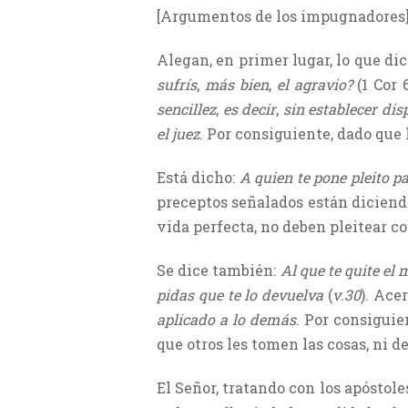
[Argumentos de los impugnadores
Alegan, en primer lugar, lo que dic
sufrís
,
más bien
,
el agravio?
(1 Cor 
sencillez
,
es decir
,
sin establecer dis
el juez
. Por consiguiente, dado que 
Está dicho:
A quien te pone pleito pa
preceptos señalados están diciendo
vida perfecta, no deben pleitear co
Se dice también:
Al que te quite el
pidas que te lo devuelva
(
v
.
30
). Ace
aplicado a lo demás
. Por consiguie
que otros les tomen las cosas, ni d
El Señor, tratando con los apóstole