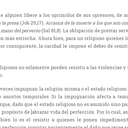
e alguien libere a los oprimidos de sus opresores, de 
s la presa
(Job 29,17).
Arranca de la muerte a los que son co
a mano del perverso
(Sal 81,8). La obligación de prestar se
ón más estrecha. Ahora bien, para un religioso quienes
or consiguiente, la caridad le impone el deber de resist
eligiosos no solamente pueden resistir a las violencias y 
n.
a veces impugnan la religión misma o el estado religioso 
 asuntos temporales. Si la impugnación afecta a temas
rque, dado que el estado religioso no es asumido sino pa
propósito de [abrazar vida de] perfección. Por lo cual, a
mbién lo es el resistir a quienes le ponen impedimen
s perfección soportar pacientemente el daño que recae s