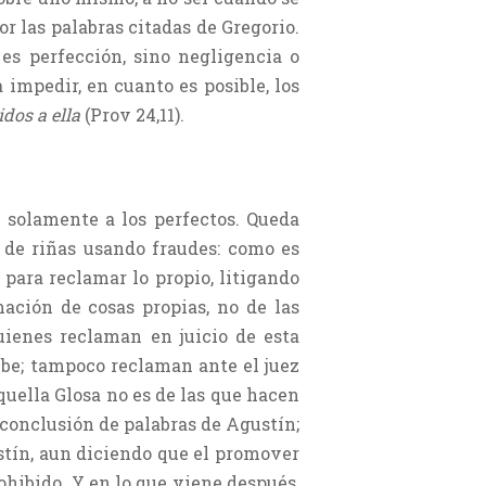
or las palabras citadas de Gregorio.
es perfección, sino negligencia o
a impedir, en cuanto es posible, los
idos a ella
(Prov 24,11).
e solamente a los perfectos. Queda
e de riñas usando fraudes: como es
a para reclamar lo propio, litigando
mación de cosas propias, no de las
uienes reclaman en juicio de esta
mbe; tampoco reclaman ante el juez
quella Glosa no es de las que hacen
 conclusión de palabras de Agustín;
ustín, aun diciendo que el promover
rohibido. Y en lo que viene después,