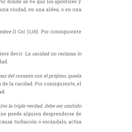
 Por donde se ve que los apóstoles y
una ciudad, en una aldea, o en una
umbre
(1 Cor 11,16). Por consiguiente
uiere decir: La
caridad no reclama lo
dad.
az del corazón con el prójimo
,
queda
n de la caridad. Por consiguiente, el
ad.
lvo la triple verdad
,
debe ser omitido
, que puede alguien desprenderse de
, causa turbación o escándalo, actúa