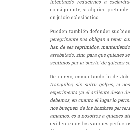
intentando reducirnos a esclavitu
consiguiente, si alguien pretende
en juicio eclesiástico.
Pueden también defender sus bienes
peregrinante nos obligan a tener cu
han de ser reprimidos
,
manteniendo
arrebatado
,
sino para que quienes se
sentimos por la ‘suerte’ de quienes c
De nuevo, comentando lo de Job
tranquilos
,
sin sufrir golpes
,
si nos
experimenta ya el ardiente deseo de
debemos
,
en cuanto el lugar lo permit
nos busquen
,
de los hombres perverso
amamos
,
es a nosotros a quienes at
evidente que los varones perfectos