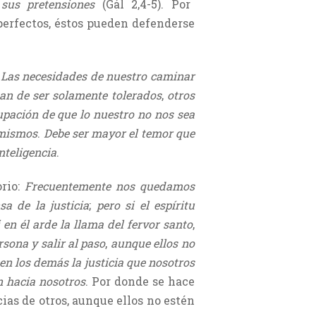
sus pretensiones
(Gál 2,4-5). Por
perfectos, éstos pueden defenderse
:
Las necesidades de nuestro caminar
n de ser solamente tolerados
,
otros
upación de que lo nuestro no nos sea
 mismos
.
Debe ser mayor el temor que
nteligencia
.
orio:
Frecuentemente nos quedamos
a de la justicia
;
pero si el espíritu
 en él arde la llama del fervor santo
,
sona y salir al paso
,
aunque ellos no
 los demás la justicia que nosotros
 hacia nosotros
. Por donde se hace
ias de otros, aunque ellos no estén