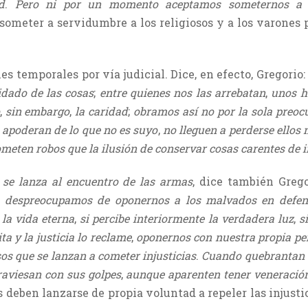
d
.
Pero ni por un momento aceptamos someternos a 
 someter a servidumbre a los religiosos y a los varones 
 temporales por vía judicial. Dice, en efecto, Gregorio
idado de las cosas
;
entre quienes nos las arrebatan
,
unos ha
,
sin embargo
,
la caridad
;
obramos así no por la sola preoc
 apoderan de lo que no es suyo
,
no lleguen a perderse ellos
ometen robos que la ilusión de conservar cosas carentes de i
:
se lanza al encuentro de las armas
, dice también Greg
 despreocupamos de oponernos a los malvados en defens
 la vida eterna
,
si percibe interiormente la verdadera luz
,
si
a y la justicia lo reclame
,
oponernos con nuestra propia per
s que se lanzan a cometer injusticias
.
Cuando quebrantan en
raviesan con sus golpes
,
aunque aparenten tener veneración
 deben lanzarse de propia voluntad a repeler las injustic