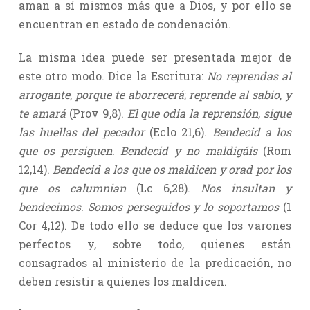
aman a sí mismos más que a Dios, y por ello se
encuentran en estado de condenación.
La misma idea puede ser presentada mejor de
este otro modo. Dice la Escritura:
No reprendas al
arrogante
,
porque te aborrecerá
;
reprende al sabio
,
y
te amará
(Prov 9,8).
El que odia la reprensión
,
sigue
las huellas del pecador
(Eclo 21,6).
Bendecid a los
que os persiguen
.
Bendecid y no maldigáis
(Rom
12,14).
Bendecid a los que os maldicen y orad por los
que os calumnian
(Lc 6,28).
Nos insultan y
bendecimos
.
Somos perseguidos y lo soportamos
(1
Cor 4,12). De todo ello se deduce que los varones
perfectos y, sobre todo, quienes están
consagrados al ministerio de la predicación, no
deben resistir a quienes los maldicen.