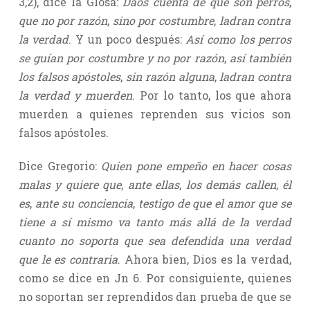
3,2), dice la Glosa:
Daos cuenta de que son perros
,
que no por razón
,
sino por costumbre
,
ladran contra
la verdad
. Y un poco después:
Así como los perros
se guían por costumbre y no por razón
,
así también
los falsos apóstoles
,
sin razón alguna
,
ladran contra
la verdad y muerden
. Por lo tanto, los que ahora
muerden a quienes reprenden sus vicios son
falsos apóstoles.
Dice Gregorio:
Quien pone empeño en hacer cosas
malas y quiere que
,
ante ellas
,
los demás callen
,
él
es
,
ante su conciencia
,
testigo de que el amor que se
tiene a sí mismo va tanto más allá de la verdad
cuanto no soporta que sea defendida una verdad
que le es contraria
. Ahora bien, Dios es la verdad,
como se dice en Jn 6. Por consiguiente, quienes
no soportan ser reprendidos dan prueba de que se