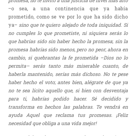
promesa
,
no te invito a una justicia de nivel más alto
–o sea, a una continencia que ya había
prometido, como se ve por lo que ha sido dicho
ya–
sino que te quiero alejado de toda iniquidad. Si
no cumples lo que prometiste
,
ni siquiera serás lo
que habrías sido sin haber hecho la promesa
;
sin la
promesa habrías sido menos
,
pero no peor
;
ahora en
cambio
,
si quebrantas la fe prometida –Dios no lo
permita– serás tanto más miserable cuanto
,
de
haberla mantenido
,
serías más dichoso. No te pese
haber hecho el voto
;
antes bien
,
alégrate de que ya
no te sea lícito aquello que
,
si bien con desventaja
para ti
,
habrías podido hacer. Sé decidido y
transforma en hechos las palabras. Te vendrá en
ayuda Aquel que reclama tus promesas. ¡Feliz
necesidad que obliga a una vida mejor!