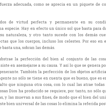
fuerza adecuada, como se aprecia en un piquete de c
ados de virtud perfecta y permanente en su condic
 especie. Hay en efecto un único sol que basta para du
su naturaleza, y otro tanto sucede con los demás cuer
tas que los cuerpos, incluso los celestes. Por eso en
 basta una, sobran las demás.
bstrae la perfección del bien al conjunto de las cos
siste en asemejarse a su causa. Y así lo que se genera p
enerante. También la perfección de los objetos artificia
agente no sólo se tiene en cuenta que es bueno, que es 
lto que ninguna otra cosa, con lo cual las atrae todas 
osas Dios ha producido se requiere, por tanto, no sólo q
as, y las muevan a sus fines, de modo que el bien del uni
este bien universal de las cosas lo elimina la referida pos