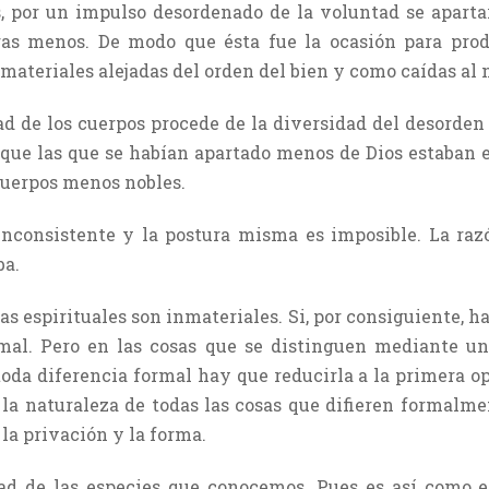
s, por un impulso desordenado de la voluntad se apartar
as menos. De modo que ésta fue la ocasión para produ
materiales alejadas del orden del bien y como caídas al n
ad de los cuerpos procede de la diversidad del desorden
 que las que se habían apartado menos de Dios estaban 
cuerpos menos nobles.
 inconsistente y la postura misma es imposible. La raz
ba.
ias espirituales son inmateriales. Si, por consiguiente, h
mal. Pero en las cosas que se distinguen mediante un
oda diferencia formal hay que reducirla a la primera opo
 la naturaleza de todas las cosas que difieren formalme
 la privación y la forma.
dad de las especies que conocemos. Pues es así como