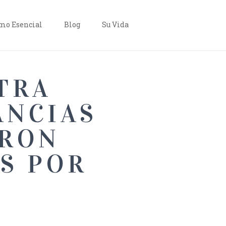
o Esencial
Blog
Su Vida
TRA
ANCIAS
ERON
S POR