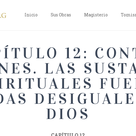
Inicio
Sus Obras
Magisterio
Tomism
PÍTULO 12: CON
NES. LAS SUST
IRITUALES FU
DAS DESIGUALE
DIOS
CAPÍTULO 12