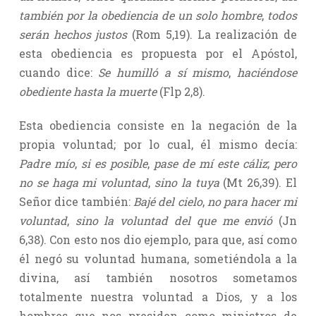
también por la obediencia de un solo hombre
,
todos
serán hechos justos
(Rom 5,19). La realización de
esta obediencia es propuesta por el Apóstol,
cuando dice:
Se humilló a sí mismo
,
haciéndose
obediente hasta la muerte
(Flp 2,8).
Esta obediencia consiste en la negación de la
propia voluntad; por lo cual, él mismo decía:
Padre mío
,
si es posible
,
pase de mí este cáliz
;
pero
no se haga mi voluntad
,
sino la tuya
(Mt 26,39). El
Señor dice también:
Bajé del cielo
,
no para hacer mi
voluntad
,
sino la voluntad del que me envió
(Jn
6,38). Con esto nos dio ejemplo, para que, así como
él negó su voluntad humana, sometiéndola a la
divina, así también nosotros sometamos
totalmente nuestra voluntad a Dios, y a los
hombres que nos presiden como ministros de