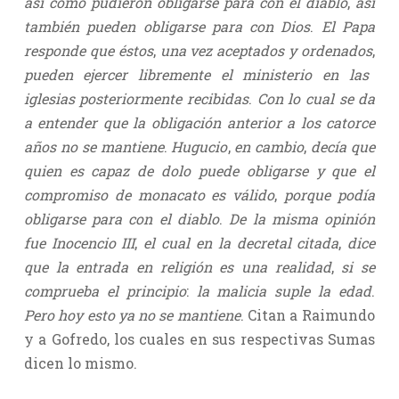
así como pudieron obligarse para con el diablo
,
así
también pueden obligarse para con Dios
.
El Papa
responde que éstos
,
una vez aceptados y ordenados
,
pueden ejercer libremente el ministerio en las
iglesias posteriormente recibidas
.
Con lo cual se da
a entender que la obligación anterior a los catorce
años no se mantiene
.
Hugucio
,
en cambio
,
decía que
quien es capaz de dolo puede obligarse y que el
compromiso de monacato es válido
,
porque podía
obligarse para con el diablo
.
De la misma opinión
fue Inocencio III
,
el cual en la decretal citada
,
dice
que la entrada en religión es una realidad
,
si se
comprueba el principio
:
la malicia suple la edad
.
Pero hoy esto ya no se mantiene
. Citan a Raimundo
y a Gofredo, los cuales en sus respectivas Sumas
dicen lo mismo.