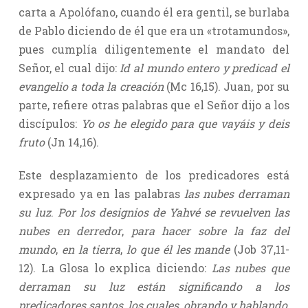
carta a Apolófano, cuando él era gentil, se burlaba
de Pablo diciendo de él que era un «trotamundos»,
pues cumplía diligentemente el mandato del
Señor, el cual dijo:
Id al mundo entero y predicad el
evangelio a toda la creación
(Mc 16,15). Juan, por su
parte, refiere otras palabras que el Señor dijo a los
discípulos:
Yo os he elegido para que vayáis y deis
fruto
(Jn 14,16).
Este desplazamiento de los predicadores está
expresado ya en las palabras
las nubes derraman
su luz
.
Por los designios de Yahvé se revuelven las
nubes en derredor
,
para hacer sobre la faz del
mundo
,
en la tierra
,
lo que él les mande
(Job 37,11-
12). La Glosa lo explica diciendo:
Las nubes que
derraman su luz están significando a los
predicadores santos
,
los cuales
,
obrando y hablando
,