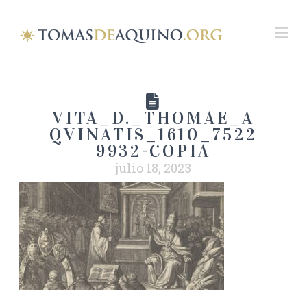
Na
VITA_D._THOMAE_A
QVINATIS_1610_7522
9932-COPIA
julio 18, 2023