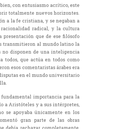
ien, con entusiasmo acrítico, este
brir totalmente nuevos horizontes.
 a la fe cristiana, y se negaban a
 racionalidad radical, y la cultura
a presentación que de ese filósofo
s transmitieron al mundo latino la
es no disponen de una inteligencia
 a todos, que actúa en todos como
ieron esos comentaristas árabes era
disputas en el mundo universitario
lla.
e fundamental importancia para la
do a Aristóteles y a sus intérpretes,
 no se apoyaba únicamente en los
comentó gran parte de las obras
e se debía rechazar completamente,