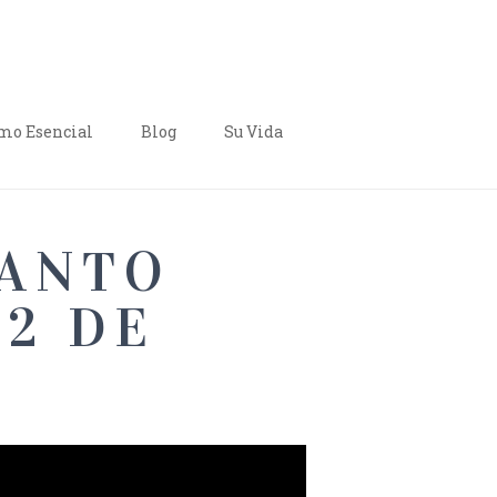
o Esencial
Blog
Su Vida
SANTO
(2 DE
)