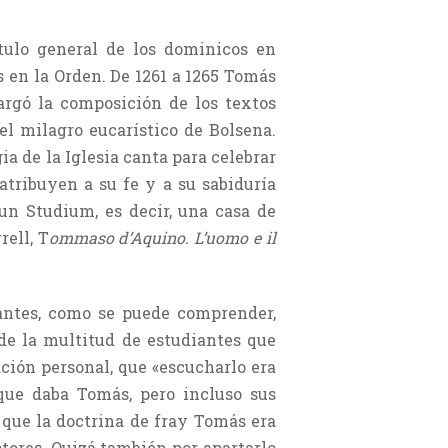
tulo general de los dominicos en
 en la Orden. De 1261 a 1265 Tomás
argó la composición de los textos
del milagro eucarístico de Bolsena.
a de la Iglesia canta para celebrar
atribuyen a su fe y a su sabiduría
un Studium, es decir, una casa de
rell, T
ommaso d’Aquino. L’uomo e il
antes, como se puede comprender,
de la multitud de estudiantes que
ación personal, que «escucharlo era
 que daba Tomás, pero incluso sus
que la doctrina de fray Tomás era
ctores. Quizá también por apartarlo