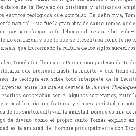
s datos de la Revelación cristiana y utilizando am
los escritos teológicos que compuso. En definitiva, T
monía natural. Esta fue la gran obra de santo Tomás, qu
n que parecía que la fe debía rendirse ante la razón— 
fe no era razón, y que lo que se presentaba como fe no er
íntesis, que ha formado la cultura de los siglos sucesivos
uales, Tomás fue llamado a París como profesor de teolo
eraria, que prosiguió hasta la muerte, y que tiene al
esor de teología era sobre todo intérprete de la Escrit
fluyentes, entre las cuales destaca la
Summa Theologia
 escritos, cooperaban con él algunos secretarios, entre 
 y al cual lo unía una fraterna y sincera amistad, caract
ica de los santos: cultivan la amistad, porque es una de
go de divino, como el propio santo Tomás explicó e
ridad es la amistad del hombre principalmente con Dios