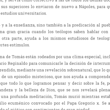
 sus superiores lo enviaron de nuevo a Nápoles, para q
 estudios universitarios.
 y a la enseñanza, sino también a la predicación al pueb
a gran gracia cuando los teólogos saben hablar con se
r otra parte, ayuda a los mismos estudiosos de teolog
ertes estímulos.
ena de Tomás están rodeados por una clima especial, incl
ario Reginaldo para comunicarle la decisión de interrump
rendido, mediante una revelación sobrenatural, que lo qu
a de un episodio misterioso, que nos ayuda a comprend
que todo lo que logramos pensar y decir sobre la fe, p
andeza y la belleza de Dios, que se nos revelará ple
 una profunda meditación, Tomás murió mientras estab
cilio ecuménico convocado por el Papa Gregorio x. Se 
do el viático con sentimientos de gran piedad.