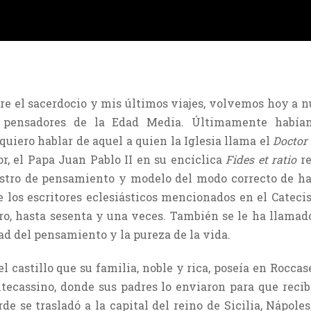
e el sacerdocio y mis últimos viajes, volvemos hoy a nue
 pensadores de la Edad Media. Últimamente habíam
uiero hablar de aquel a quien la Iglesia llama el
Doctor
, el Papa Juan Pablo II en su encíclica
Fides et ratio
re
ro de pensamiento y modelo del modo correcto de hace
 los escritores eclesiásticos mencionados en el Catecism
o, hasta sesenta y una veces. También se le ha llamad
dad del pensamiento y la pureza de la vida.
l castillo que su familia, noble y rica, poseía en Roccas
tecassino, donde sus padres lo enviaron para que reci
e se trasladó a la capital del reino de Sicilia, Nápole