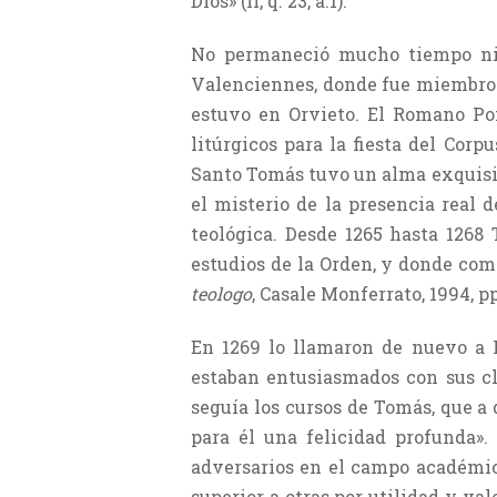
Dios» (II, q. 23, a.1).
No permaneció mucho tiempo ni e
Valenciennes, donde fue miembro d
estuvo en Orvieto. El Romano Pon
litúrgicos para la fiesta del Corp
Santo Tomás tuvo un alma exquisita
el misterio de la presencia real 
teológica. Desde 1265 hasta 1268
estudios de la Orden, y donde com
teologo
, Casale Monferrato, 1994, pp
En 1269 lo llamaron de nuevo a 
estaban entusiasmados con sus cl
seguía los cursos de Tomás, que a 
para él una felicidad profunda».
adversarios en el campo académic
superior a otras por utilidad y va