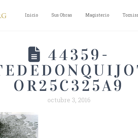
Inicio
Sus Obras
Magisterio
Tomism
44359-
TEDEDONQUIJO
OR25C325A9
octubre 3, 2016