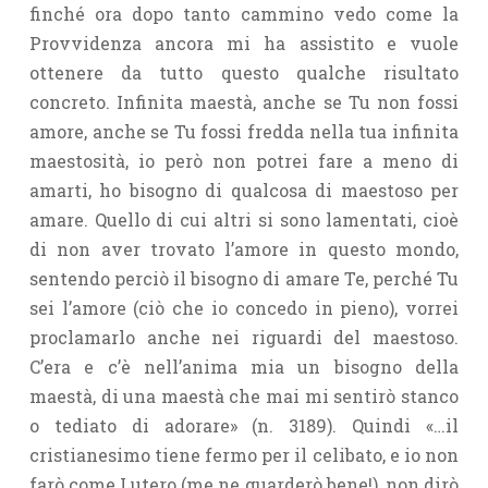
finché ora dopo tanto cammino vedo come la
Provvidenza ancora mi ha assistito e vuole
ottenere da tutto questo qualche risultato
concreto. Infinita maestà, anche se Tu non fossi
amore, anche se Tu fossi fredda nella tua infinita
maestosità, io però non potrei fare a meno di
amarti, ho bisogno di qualcosa di maestoso per
amare. Quello di cui altri si sono lamentati, cioè
di non aver trovato l’amore in questo mondo,
sentendo perciò il bisogno di amare Te, perché Tu
sei l’amore (ciò che io concedo in pieno), vorrei
proclamarlo anche nei riguardi del maestoso.
C’era e c’è nell’anima mia un bisogno della
maestà, di una maestà che mai mi sentirò stanco
o tediato di adorare» (n. 3189).
Quindi «…il
cristianesimo tiene fermo per il celibato, e io non
farò come Lutero (me ne guarderò bene!), non dirò