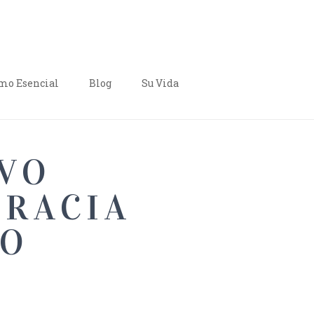
o Esencial
Blog
Su Vida
VO
GRACIA
IO