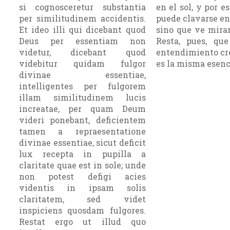
si cognosceretur substantia
en el sol, y por e
per similitudinem accidentis.
puede clavarse en 
Et ideo illi qui dicebant quod
sino que ve miran
Deus per essentiam non
Resta, pues, qu
videtur, dicebant quod
entendimiento cre
videbitur quidam fulgor
es la misma esenc
divinae essentiae,
intelligentes per fulgorem
illam similitudinem lucis
increatae, per quam Deum
videri ponebant, deficientem
tamen a repraesentatione
divinae essentiae, sicut deficit
lux recepta in pupilla a
claritate quae est in sole; unde
non potest defigi acies
videntis in ipsam solis
claritatem, sed videt
inspiciens quosdam fulgores.
Restat ergo ut illud quo