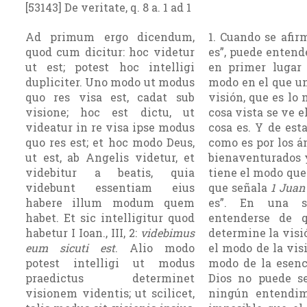
[53143] De veritate, q. 8 a. 1 ad 1
Ad primum ergo dicendum,
1. Cuando se afir
quod cum dicitur: hoc videtur
es”, puede entend
ut est; potest hoc intelligi
en primer lugar 
dupliciter. Uno modo ut modus
modo en el que una
quo res visa est, cadat sub
visión, que es lo
visione; hoc est dictu, ut
cosa vista se ve 
videatur in re visa ipse modus
cosa es. Y de est
quo res est; et hoc modo Deus,
como es por los án
ut est, ab Angelis videtur, et
bienaventurados 
videbitur a beatis, quia
tiene el modo que 
videbunt essentiam eius
que señala
1 Juan
habere illum modum quem
es”. En una s
habet. Et sic intelligitur quod
entenderse de q
habetur I Ioan., III, 2:
videbimus
determine la visió
eum sicuti est
. Alio modo
el modo de la vis
potest intelligi ut modus
modo de la esenci
praedictus determinet
Dios no puede se
visionem videntis; ut scilicet,
ningún entendim