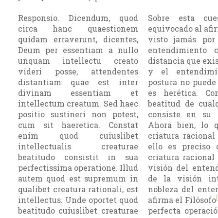
Responsio. Dicendum, quod
Sobre esta cu
circa hanc quaestionem
equivocado al afi
quidam erraverunt, dicentes,
visto jamás por
Deum per essentiam a nullo
entendimiento c
unquam intellectu creato
distancia que exis
videri posse, attendentes
y el entendimi
distantiam quae est inter
postura no puede 
divinam essentiam et
es herética. Co
intellectum creatum. Sed haec
beatitud de cualq
positio sustineri non potest,
consiste en su 
cum sit haeretica. Constat
Ahora bien, lo 
enim quod cuiuslibet
criatura racional
intellectualis creaturae
ello es preciso 
beatitudo consistit in sua
criatura racional
perfectissima operatione. Illud
visión del enten
autem quod est supremum in
de la visión in
qualibet creatura rationali, est
nobleza del ente
intellectus. Unde oportet quod
afirma el Filósofo
beatitudo cuiuslibet creaturae
perfecta operació