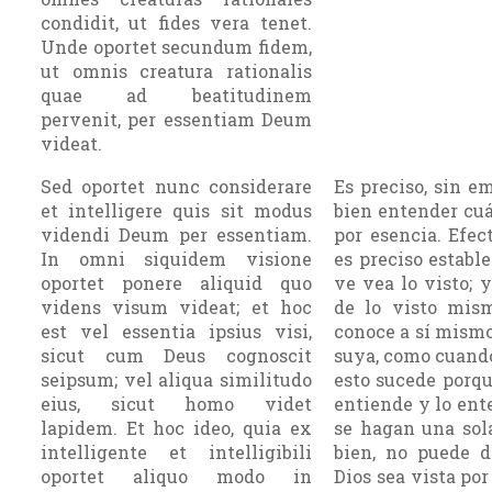
condidit, ut fides vera tenet.
Unde oportet secundum fidem,
ut omnis creatura rationalis
quae ad beatitudinem
pervenit, per essentiam Deum
videat.
Sed oportet nunc considerare
Es preciso, sin e
et intelligere quis sit modus
bien entender cuá
videndi Deum per essentiam.
por esencia. Efe
In omni siquidem visione
es preciso estable
oportet ponere aliquid quo
ve vea lo visto; y
videns visum videat; et hoc
de lo visto mis
est vel essentia ipsius visi,
conoce a sí mismo
sicut cum Deus cognoscit
suya, como cuando
seipsum; vel aliqua similitudo
esto sucede porqu
eius, sicut homo videt
entiende y lo en
lapidem. Et hoc ideo, quia ex
se hagan una sol
intelligente et intelligibili
bien, no puede d
oportet aliquo modo in
Dios sea vista po