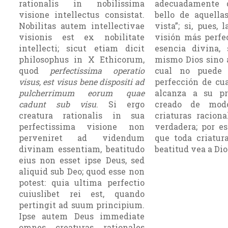
rationalis in nobilissima
adecuadamente 
visione intellectus consistat.
bello de aquella
Nobilitas autem intellectivae
vista”; si, pues, 
visionis est ex nobilitate
visión más perfe
intellecti; sicut etiam dicit
esencia divina, 
philosophus in X Ethicorum,
mismo Dios sino a
quod
perfectissima operatio
cual no puede
visus, est visus bene dispositi ad
perfección de cu
pulcherrimum eorum quae
alcanza a su pr
cadunt sub visu
. Si ergo
creado de mod
creatura rationalis in sua
criaturas raciona
perfectissima visione non
verdadera; por es
perveniret ad videndum
que toda criatur
divinam essentiam, beatitudo
beatitud vea a Dio
eius non esset ipse Deus, sed
aliquid sub Deo; quod esse non
potest: quia ultima perfectio
cuiuslibet rei est, quando
pertingit ad suum principium.
Ipse autem Deus immediate
omnes creaturas rationales