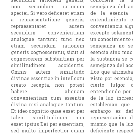
non secundum rationem
semejanza del ac
speciei. Si vero deficeret etiam
de la esencia 
a repraesentatione generis,
entendimiento 
repraesentaret autem
conveniencia alg
secundum convenientiam
excepto solament
analogiae tantum; tunc nec
un conocimiento q
etiam secundum rationem
semejanza no se
generis cognosceretur, sicut si
esencia sino muc
cognoscerem substantiam per
la sus­tancia se 
similitudinem accidentis.
semejanza del acci
Omnis autem similitudo
llos que afirmab
divinae essentiae in intellectu
visto por esencia
creato recepta, non potest
cierto fulgor 
habere aliquam
entendiendo por 
convenientiam cum essentia
de la luz increa
divina nisi analogiae tantum.
establecían que 
Et ideo cognitio quae esset per
embargo es def
talem similitudinem non
representación d
esset ipsius Dei per essentiam,
mismo que la luz
sed multo imperfectior quam
deficiente respec