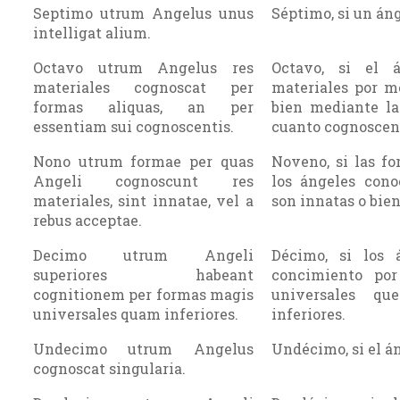
Septimo utrum Angelus unus
Séptimo, si un áng
intelligat alium.
Octavo utrum Angelus res
Octavo, si el 
materiales cognoscat per
materiales por m
formas aliquas, an per
bien mediante la
essentiam sui cognoscentis.
cuanto cognoscen
Nono utrum formae per quas
Noveno, si las f
Angeli cognoscunt res
los ángeles cono
materiales, sint innatae, vel a
son innatas o bien
rebus acceptae.
Decimo utrum Angeli
Décimo, si los á
superiores habeant
concimiento po
cognitionem per formas magis
universales q
universales quam inferiores.
inferiores.
Undecimo utrum Angelus
Undécimo, si el án
cognoscat singularia.