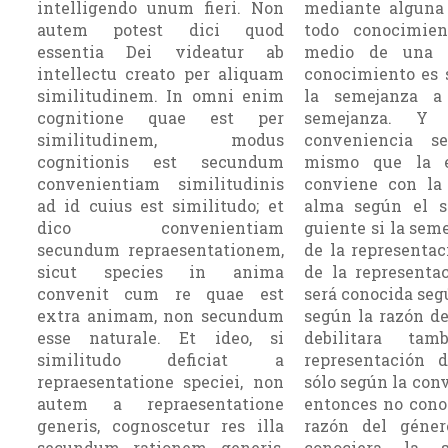
intelligendo unum fieri. Non
mediante alguna 
autem potest dici quod
todo conocimie
essentia Dei videatur ab
medio de una 
intellectu creato per aliquam
conocimiento es 
similitudinem. In omni enim
la semejanza a
cognitione quae est per
semejanza. Y
similitudinem, modus
conveniencia se
cognitionis est secundum
mismo que la 
convenientiam similitudinis
conviene con la 
ad id cuius est similitudo; et
alma según el se
dico convenientiam
guiente si la seme
secundum repraesentationem,
de la representac
sicut species in anima
de la representa
convenit cum re quae est
será conocida seg
extra animam, non secundum
según la razón de
esse naturale. Et ideo, si
debilitara ta
similitudo deficiat a
representación d
repraesentatione speciei, non
sólo según la conv
autem a repraesentatione
entonces no conoc
generis, cognoscetur res illa
razón del géne­
secundum rationem generis,
conociera la 