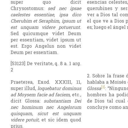
super quo dicit
esencias celestes
Chrysostomus:
sed nec ipsae
querubines y ser
caelestes essentiae, ipsa dico
ver a Dios tal com
Cherubim et Seraphim, ipsum ut
el que ve a Dios 
est unquam videre potuerunt
.
es; luego el ángel
Sed quicumque videt Deum
per essentiam, videt ipsum ut
est. Ergo Angelus non videt
Deum per essentiam.
[53123] De veritate, q. 8 a. 1 arg.
2
2. Sobre la frase
Praeterea, Exod. XXXIII, 11,
hablaba a Moisés c
[3]
super illud,
loquebatur dominus
Glossa
: “Ningun
ad Moysem facie ad faciem
, etc.,
hombres ha podid
dicit Glossa:
substantiam Dei
de Dios tal cual
nec hominum nec Angelorum
concluye como an
quisquam, sicut est unquam
videre potuit
; et sic idem quod
prius.