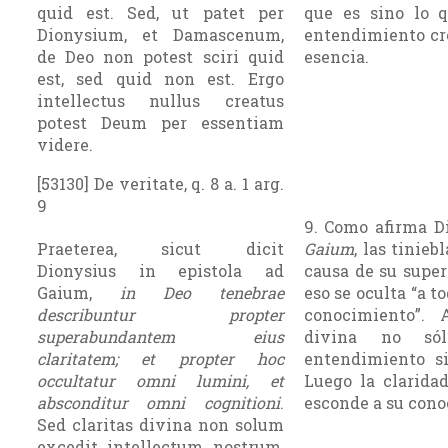
quid est. Sed, ut patet per
que es sino lo 
Dionysium, et Damascenum,
entendimiento cr
de Deo non potest sciri quid
esencia.
est, sed quid non est. Ergo
intellectus nullus creatus
potest Deum per essentiam
videre.
[53130] De veritate, q. 8 a. 1 arg.
9
9. Como afirma D
Praeterea, sicut dicit
Gaium
, las tinieb
Dionysius in epistola ad
causa de su super
Gaium,
in Deo tenebrae
eso se oculta “a t
describuntur propter
conocimiento”. 
superabundantem eius
divina no só
claritatem; et propter hoc
entendimiento si
occultatur omni lumini, et
Luego la claridad
absconditur omni cognitioni
.
esconde a su cono
Sed claritas divina non solum
excedit intellectum nostrum,