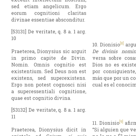
sed etiam angelicum. Ergo
eorum cognitioni claritas
divinae essentiae absconditur.
[53131] De veritate, q. 8 a. 1 arg.
10
[8]
10. Dionisio
argu
Praeterea, Dionysius sic arguit
De divinis nomin
in primo capite de Divin.
versa sobre cosa
Nomin. Omnis cognitio est
Dios no es existe
existentium. Sed Deus non est
por consiguiente
existens, sed superexistens.
más que por un co
Ergo non potest cognosci nisi
cual es el conoci
a superessentiali cognitione,
quae est cognitio divina.
[53132] De veritate, q. 8 a. 1 arg.
11
[9]
11. Dionisio
afir
Praeterea, Dionysius dicit in
“Si alguien que ve