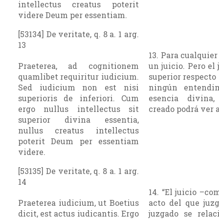
intellectus creatus poterit
videre Deum per essentiam.
[53134] De veritate, q. 8 a. 1 arg.
13
13. Para cualquie
Praeterea, ad cognitionem
un juicio. Pero el
quamlibet requiritur iudicium.
superior respecto 
Sed iudicium non est nisi
ningún entendim
superioris de inferiori. Cum
esencia divina
ergo nullus intellectus sit
creado podrá ver a
superior divina essentia,
nullus creatus intellectus
poterit Deum per essentiam
videre.
[53135] De veritate, q. 8 a. 1 arg.
14
14. “El juicio –c
Praeterea iudicium, ut Boetius
acto del que juzg
dicit, est actus iudicantis. Ergo
juzgado se relac