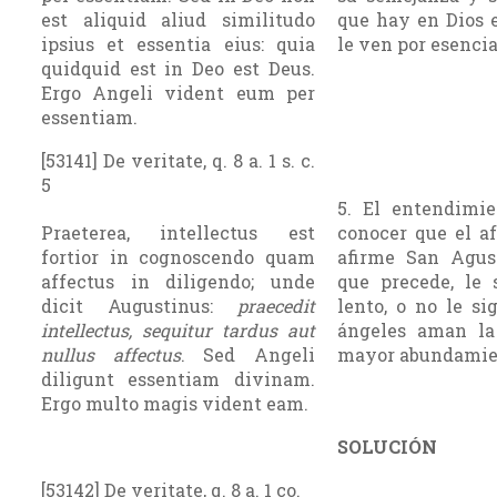
est aliquid aliud similitudo
que hay en Dios e
ipsius et essentia eius: quia
le ven por esencia
quidquid est in Deo est Deus.
Ergo Angeli vident eum per
essentiam.
[53141] De veritate, q. 8 a. 1 s. c.
5
5. El entendimi
Praeterea, intellectus est
conocer que el a
fortior in cognoscendo quam
afirme San Agus
affectus in diligendo; unde
que precede, le 
dicit Augustinus:
praecedit
lento, o no le si
intellectus, sequitur tardus aut
ángeles aman la 
nullus affectus
. Sed Angeli
mayor abundamien
diligunt essentiam divinam.
Ergo multo magis vident eam.
SOLUCIÓN
[53142] De veritate, q. 8 a. 1 co.