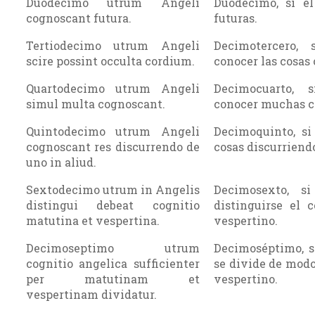
Duodecimo utrum Angeli
Duodécimo, si el
cognoscant futura.
futuras.
Tertiodecimo utrum Angeli
Decimotercero,
scire possint occulta cordium.
conocer las cosas 
Quartodecimo utrum Angeli
Decimocuarto, 
simul multa cognoscant.
conocer muchas c
Quintodecimo utrum Angeli
Decimoquinto, si
cognoscant res discurrendo de
cosas discurriendo
uno in aliud.
Sextodecimo utrum in Angelis
Decimosexto, s
distingui debeat cognitio
distinguirse el 
matutina et vespertina.
vespertino.
Decimoseptimo utrum
Decimoséptimo, s
cognitio angelica sufficienter
se divide de modo
per matutinam et
vespertino.
vespertinam dividatur.