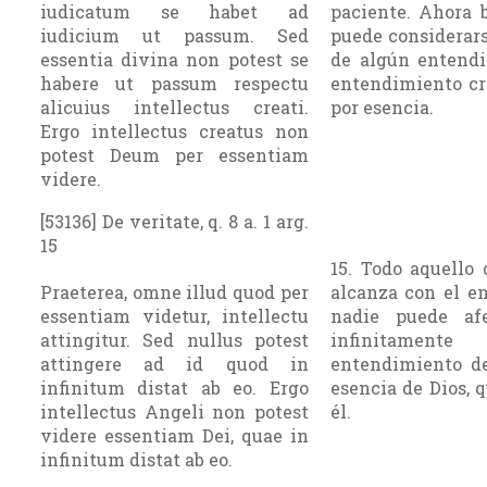
iudicatum se habet ad
paciente. Ahora 
iudicium ut passum. Sed
puede considerar
essentia divina non potest se
de algún entendi
habere ut passum respectu
entendimiento cr
alicuius intellectus creati.
por esencia.
Ergo intellectus creatus non
potest Deum per essentiam
videre.
[53136] De veritate, q. 8 a. 1 arg.
15
15. Todo aquello 
Praeterea, omne illud quod per
alcanza con el e
essentiam videtur, intellectu
nadie puede afe
attingitur. Sed nullus potest
infinitamen
attingere ad id quod in
entendimiento de
infinitum distat ab eo. Ergo
esencia de Dios, 
intellectus Angeli non potest
él.
videre essentiam Dei, quae in
infinitum distat ab eo.