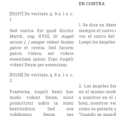
EN CONTRA
[53137] De veritate, q. 8 a. 1 s. c.
1
1. Se dice en
Mate
Sed contra. Est quod dicitur
siempre el rostro 
Matth., cap. XVIII, 10:
Angeli
ver el rostro del
eorum (…) semper vident faciem
Luego los ángeles 
patris
et cetera. Sed faciem
patris videre, est videre
essentiam ipsius. Ergo Angeli
vident Deum per essentiam.
[53138] De veritate, q. 8 a. 1 s. c.
2
2. Los ángeles b
Praeterea, Angeli beati hoc
en el mismo modo
modo vident Deum, sicut
a nosotros en el 
promittitur nobis in statu
bien, nosotros ve
beatitudinis. Sed nos
como es patente 
videbimus Deum per
“Cuando se manif