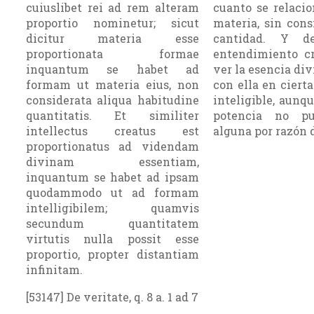
cuiuslibet rei ad rem alteram
cuanto se relaci
proportio nominetur; sicut
materia, sin cons
dicitur materia esse
cantidad. Y d
proportionata formae
entendimiento cr
inquantum se habet ad
ver la esencia div
formam ut materia eius, non
con ella en cier
considerata aliqua habitudine
inteligible, aunq
quantitatis. Et similiter
potencia no pu
intellectus creatus est
alguna por razón de
proportionatus ad videndam
divinam essentiam,
inquantum se habet ad ipsam
quodammodo ut ad formam
intelligibilem; quamvis
secundum quantitatem
virtutis nulla possit esse
proportio, propter distantiam
infinitam.
[53147] De veritate, q. 8 a. 1 ad 7