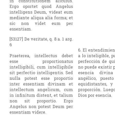
in constitutionem alicuius.
Ergo oportet quod Angelus
intelligens Deum, videat eum
mediante aliqua alia forma; et
sic non videt eum per
essentiam.
[53127] De veritate, q. 8 a. 1 arg.
6
6. El entendimien
Praeterea, intellectus debet
a lo inteligible, p
esse proportionatus
perfección de qu
intelligibili, cum intelligibile
no puede existir p
sit perfectio intelligentis. Sed
esencia divin
nulla potest esse proportio
angélico, puest
inter essentiam divinam et
equidistantes, 
intellectum angelicum, cum
proporción. Lueg
in infinitum distent, et talium
Dios por esencia.
non sit proportio. Ergo
Angelus non potest Deum per
essentiam videre.