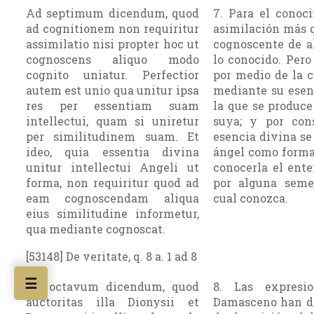
Ad septimum dicendum, quod
7. Para el conoc
ad cognitionem non requiritur
asimilación más q
assimilatio nisi propter hoc ut
cognoscente de a
cognoscens aliquo modo
lo conocido. Pero
cognito uniatur. Perfectior
por medio de la 
autem est unio qua unitur ipsa
mediante su esen
res per essentiam suam
la que se produc
intellectui, quam si uniretur
suya; y por cons
per similitudinem suam. Et
esencia divina se
ideo, quia essentia divina
ángel como forma
unitur intellectui Angeli ut
conocerla el ent
forma, non requiritur quod ad
por alguna seme
eam cognoscendam aliqua
cual conozca.
eius similitudine informetur,
qua mediante cognoscat.
[53148] De veritate, q. 8 a. 1 ad 8
☰
Ad octavum dicendum, quod
8. Las expresi
auctoritas illa Dionysii et
Damasceno han de