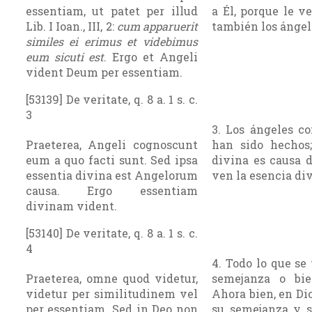
essentiam, ut patet per illud
a Él, porque le v
Lib. I Ioan., III, 2:
cum apparuerit
también los ángel
similes ei erimus et videbimus
eum sicuti est
. Ergo et Angeli
vident Deum per essentiam.
[53139] De veritate, q. 8 a. 1 s. c.
3
3. Los ángeles c
Praeterea, Angeli cognoscunt
han sido hechos
eum a quo facti sunt. Sed ipsa
divina es causa d
essentia divina est Angelorum
ven la esencia div
causa. Ergo essentiam
divinam vident.
[53140] De veritate, q. 8 a. 1 s. c.
4
4. Todo lo que se
Praeterea, omne quod videtur,
semejanza o bie
videtur per similitudinem vel
Ahora bien, en Di
per essentiam. Sed in Deo non
su semejanza y s