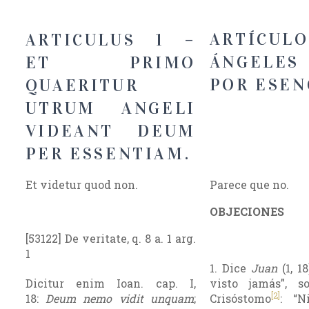
ARTÍCUL
ARTICULUS 1 –
ÁNGELES
ET PRIMO
POR ESEN
QUAERITUR
UTRUM ANGELI
VIDEANT DEUM
PER ESSENTIAM.
Et videtur quod non.
Parece que no.
OBJECIONES
[53122] De veritate, q. 8 a. 1 arg.
1
1. Dice
Juan
(1, 1
Dicitur enim Ioan. cap. I,
visto jamás”, s
[2]
18:
Deum nemo vidit unquam
;
Crisóstomo
: “N