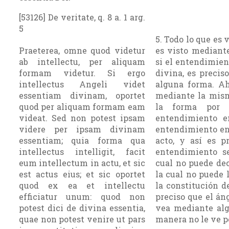
[53126] De veritate, q. 8 a. 1 arg.
5
5. Todo lo que es 
Praeterea, omne quod videtur
es visto mediante
ab intellectu, per aliquam
si el entendimien
formam videtur. Si ergo
divina, es precis
intellectus Angeli videt
alguna forma. Ah
essentiam divinam, oportet
mediante la mism
quod per aliquam formam eam
la forma por 
videat. Sed non potest ipsam
entendimiento e
videre per ipsam divinam
entendimiento en 
essentiam; quia forma qua
acto, y así es p
intellectus intelligit, facit
entendimiento se
eum intellectum in actu, et sic
cual no puede dec
est actus eius; et sic oportet
la cual no puede 
quod ex ea et intellectu
la constitución d
efficiatur unum: quod non
preciso que el áng
potest dici de divina essentia,
vea mediante alg
quae non potest venire ut pars
manera no le ve p