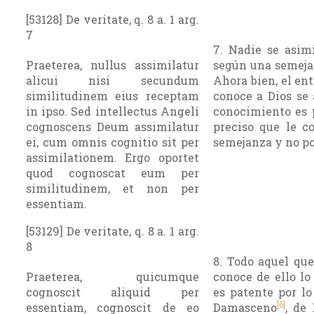
[53128] De veritate, q. 8 a. 1 arg.
7
7. Nadie se asim
Praeterea, nullus assimilatur
según una semeja
alicui nisi secundum
Ahora bien, el en
similitudinem eius receptam
conoce a Dios se 
in ipso. Sed intellectus Angeli
conocimiento es 
cognoscens Deum assimilatur
preciso que le c
ei, cum omnis cognitio sit per
semejanza y no po
assimilationem. Ergo oportet
quod cognoscat eum per
similitudinem, et non per
essentiam.
[53129] De veritate, q. 8 a. 1 arg.
8
8. Todo aquel que
Praeterea, quicumque
conoce de ello lo
cognoscit aliquid per
es patente por lo
[6]
essentiam, cognoscit de eo
Damasceno
, de