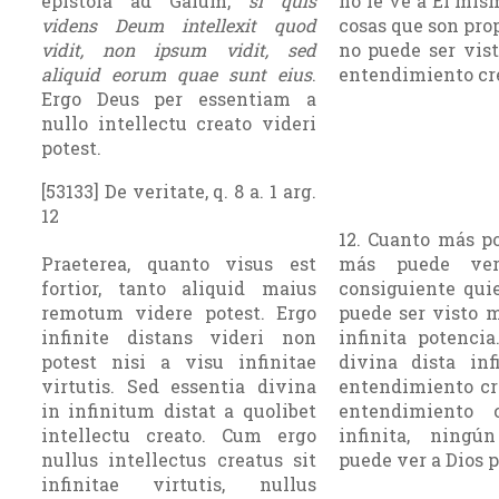
epistola ad Gaium,
si quis
no le ve a Él mism
videns Deum intellexit quod
cosas que son prop
vidit, non ipsum vidit, sed
no puede ser vis
aliquid eorum quae sunt eius
.
enten­dimiento cr
Ergo Deus per essentiam a
nullo intellectu creato videri
potest.
[53133] De veritate, q. 8 a. 1 arg.
12
12. Cuanto más po
Praeterea, quanto visus est
más puede ver
fortior, tanto aliquid maius
consiguiente qui
remotum videre potest. Ergo
puede ser visto m
infinite distans videri non
infinita potenci
potest nisi a visu infinitae
divina dista inf
virtutis. Sed essentia divina
entendimiento cr
in infinitum distat a quolibet
entendimiento 
intellectu creato. Cum ergo
infinita, ningú
nullus intellectus creatus sit
puede ver a Dios p
infinitae virtutis, nullus