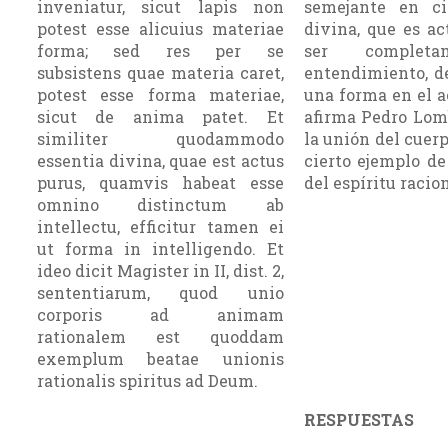
inveniatur, sicut lapis non
semejante en ci
potest esse alicuius materiae
divina, que es a
forma; sed res per se
ser completa
subsistens quae materia caret,
entendimiento, d
potest esse forma materiae,
una forma en el a
sicut de anima patet. Et
afirma Pedro Lom
similiter quodammodo
la unión del cuerp
essentia divina, quae est actus
cierto ejemplo d
purus, quamvis habeat esse
del espíritu racio
omnino distinctum ab
intellectu, efficitur tamen ei
ut forma in intelligendo. Et
ideo dicit Magister in II, dist. 2,
sententiarum, quod unio
corporis ad animam
rationalem est quoddam
exemplum beatae unionis
rationalis spiritus ad Deum.
RESPUESTAS