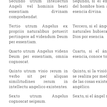
Secundo utrum intellectus
Segundo, si el e
Angeli vel hominis beati
del hombre bien 
essentiam divinam
esencia divina.
comprehendat.
Tertio utrum Angelus ex
Tercero, si el áng
propriis naturalibus potuerit
naturales hubier
pertingere ad videndum Deum
Dios por esencia.
per essentiam.
Quarto utrum Angelus videns
Cuarto, si el á
Deum per essentiam, omnia
esencia, conoce to
cognoscat.
Quinto utrum visio rerum in
Quinto, si la visi
verbo sit per aliquas
se realiza por me
similitudines rerum in
de las cosas exis
intellectu angelico existentes.
angélico.
Sexto utrum Angelus
Sexto, si el ángel
cognoscat seipsum.