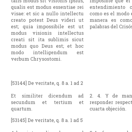
talis modus sit visionis ipsius,
imposible que el
qualis est modus essentiae rei
entendimiento 
visae: et sic a nullo intellectu
como es el modo e
creato potest Deus videri ut
manera es como
est; quia impossibile est ut
palabras del Cris
modus visionis intellectus
creati sit ita sublimis sicut
modus quo Deus est; et hoc
modo intelligendum est
verbum Chrysostomi.
[53144] De veritate, q. 8 a. 1 ad 2
Et similiter dicendum ad
2. 4. Y de man
secundum et tertium et
responder respect
quartum.
cuarta objeción.
[53145] De veritate, q. 8 a. 1 ad 5