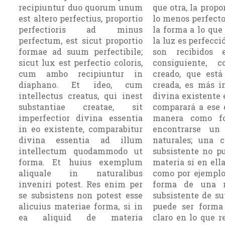
recipiuntur duo quorum unum
que otra, la propo
est altero perfectius, proportio
lo menos perfecto
perfectioris ad minus
la forma a lo que
perfectum, est sicut proportio
la luz es perfecc
formae ad suum perfectibile;
son recibidos
sicut lux est perfectio coloris,
consiguiente, 
cum ambo recipiuntur in
creado, que está
diaphano. Et ideo, cum
creada, es más i
intellectus creatus, qui inest
divina existente e
substantiae creatae, sit
comparará a ese 
imperfectior divina essentia
manera como f
in eo existente, comparabitur
encontrarse un
divina essentia ad illum
naturales; una c
intellectum quodammodo ut
subsistente no p
forma. Et huius exemplum
materia si en ella
aliquale in naturalibus
como por ejemplo
inveniri potest. Res enim per
forma de una m
se subsistens non potest esse
subsistente de su
alicuius materiae forma, si in
puede ser forma
ea aliquid de materia
claro en lo que r