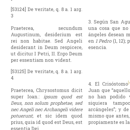
[53124] De veritate, q. 8 a. 1 arg.
3
3. Según San Agus
Praeterea, secundum
una cosa que no s
Augustinum, desiderium est
ángeles desean mi
rei non habitae. Sed Angeli
en
1 Pedro
(1, 12);
desiderant in Deum respicere,
esencia.
ut dicitur I Petri, II. Ergo Deum
per essentiam non vident.
[53125] De veritate, q. 8 a. 1 arg.
4
[
4. El Crisóstomo
Praeterea, Chrysostomus dicit
Juan que “aquello
super Ioan.:
ipsum quod est
no han podido v
Deus, non solum prophetae, sed
siquiera tamp
nec Angeli nec Archangeli videre
arcángeles”; y d
potuerunt
; et sic idem quod
mismo que antes, 
prius, quia id quod est Deus, est
propiamente es la
essentia Dei.