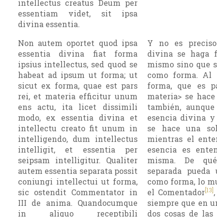
intellectus creatus Deum per
essentiam videt, sit ipsa
divina essentia.
Non autem oportet quod ipsa
Y no es precis
essentia divina fiat forma
divina se haga f
ipsius intellectus, sed quod se
mismo sino que s
habeat ad ipsum ut forma; ut
como forma. Al i
sicut ex forma, quae est pars
forma, que es p
rei, et materia efficitur unum
materia> se hace 
ens actu, ita licet dissimili
también, aunque 
modo, ex essentia divina et
esencia divina y
intellectu creato fit unum in
se hace una sol
intelligendo, dum intellectus
mientras el ente
intelligit, et essentia per
esencia es ente
seipsam intelligitur. Qualiter
misma. De qué
autem essentia separata possit
separada pueda 
coniungi intellectui ut forma,
como forma, lo m
[13]
sic ostendit Commentator in
el Comentador
III de anima. Quandocumque
siempre que en un
in aliquo receptibili
dos cosas de las