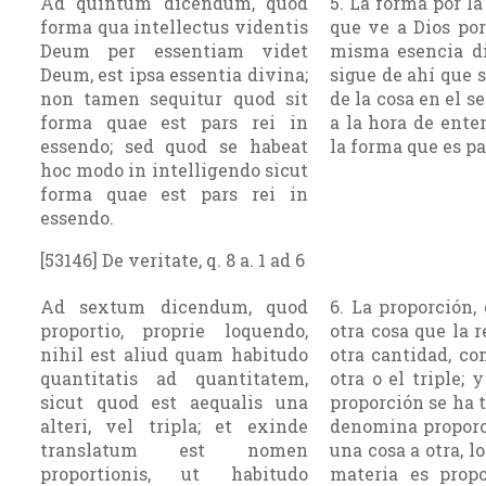
Ad quintum dicendum, quod
5. La forma por l
forma qua intellectus videntis
que ve a Dios por
Deum per essentiam videt
misma esencia di
Deum, est ipsa essentia divina;
sigue de ahí que 
non tamen sequitur quod sit
de la cosa en el s
forma quae est pars rei in
a la hora de ent
essendo; sed quod se habeat
la forma que es par
hoc modo in intelligendo sicut
forma quae est pars rei in
essendo.
[53146] De veritate, q. 8 a. 1 ad 6
Ad sextum dicendum, quod
6. La proporción, 
proportio, proprie loquendo,
otra cosa que la 
nihil est aliud quam habitudo
otra cantidad, co
quantitatis ad quantitatem,
otra o el triple;
sicut quod est aequalis una
proporción se ha 
alteri, vel tripla; et exinde
denomina pro­porc
translatum est nomen
una cosa a otra, l
proportionis, ut habitudo
mate­ria es prop