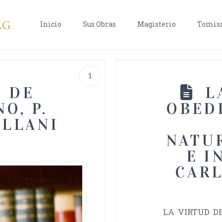
Inicio
Sus Obras
Magisterio
Tomism
1
 DE
L
O, P.
OBED
LLANI
NATU
E I
CARL
LA VIRTUD D