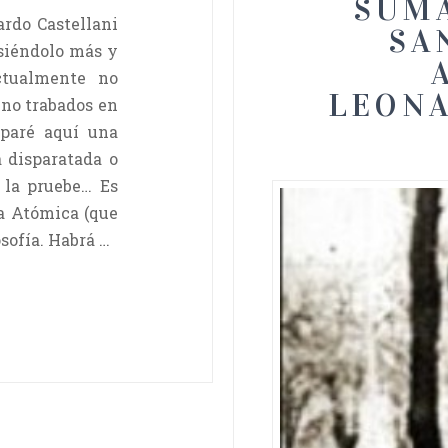
SUMA
rdo Castellani
SA
siéndolo más y
ctualmente no
LEONA
no trabados en
mparé aquí una
a disparatada o
 la pruebe… Es
ca Atómica (que
osofía. Habrá …